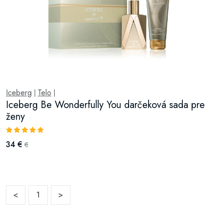
Iceberg
Telo
|
|
Iceberg Be Wonderfully You darčeková sada pre
ženy
34 €
€
<
1
>