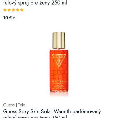
telový sprej pre ženy 250 ml
10 €
€
Guess
Telo
|
|
Guess Sexy Skin Solar Warmth parfémovaný
telový sprej pre ženy 250 ml