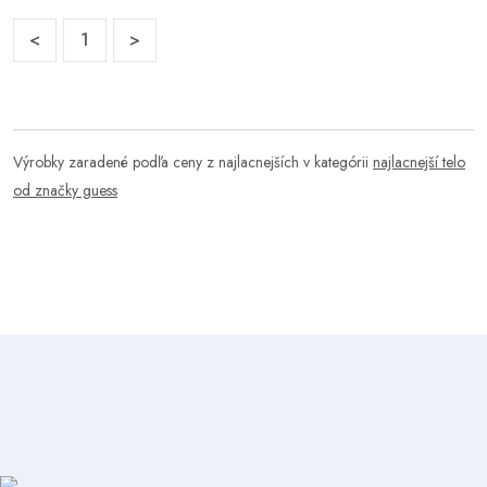
<
1
>
Výrobky zaradené podľa ceny z najlacnejších v kategórii
najlacnejší telo
od značky guess