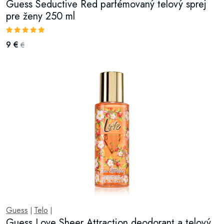
Guess Seductive Red parfémovaný telový sprej
pre ženy 250 ml
9 €
€
Guess
Telo
|
|
Guess Love Sheer Attraction deodorant a telový