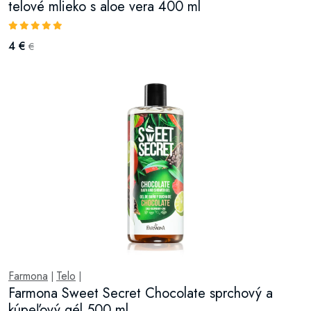
telové mlieko s aloe vera 400 ml
4 €
€
Farmona
Telo
|
|
Farmona Sweet Secret Chocolate sprchový a
kúpeľový gél 500 ml