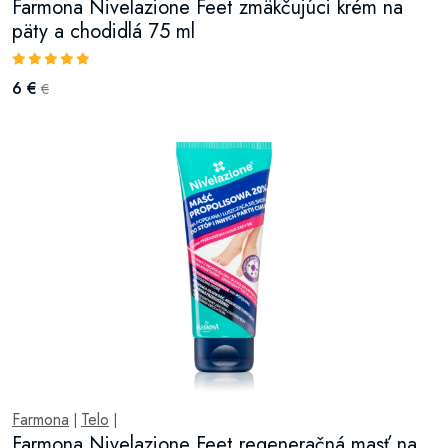
Farmona Nivelazione Feet zmäkčujúci krém na
päty a chodidlá 75 ml
6 €
€
Farmona
Telo
|
|
Farmona Nivelazione Feet regeneračná masť na