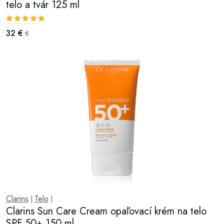
telo a tvár 125 ml
32 €
€
Clarins
Telo
|
|
Clarins Sun Care Cream opaľovací krém na telo
SPF 50+ 150 ml