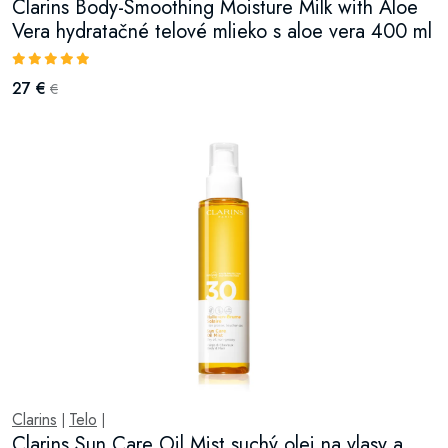
Clarins Body-Smoothing Moisture Milk with Aloe
Vera hydratačné telové mlieko s aloe vera 400 ml
27 €
€
Clarins
Telo
|
|
Clarins Sun Care Oil Mist suchý olej na vlasy a