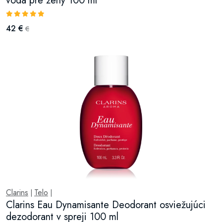
voda pre ženy 100 ml
42 €
€
Clarins
Telo
|
|
Clarins Eau Dynamisante Deodorant osviežujúci
dezodorant v spreji 100 ml