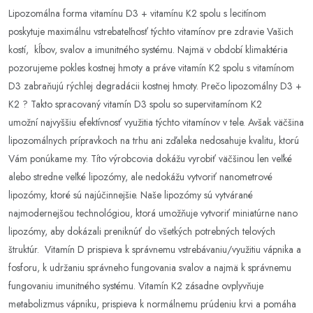
Lipozomálna forma vitamínu D3 + vitamínu K2 spolu s lecitínom
poskytuje maximálnu vstrebateľnosť týchto vitamínov pre zdravie Vašich
kostí, kĺbov, svalov a imunitného systému. Najmä v období klimaktéria
pozorujeme pokles kostnej hmoty a práve vitamín K2 spolu s vitamínom
D3 zabraňujú rýchlej degradácii kostnej hmoty. Prečo lipozomálny D3 +
K2 ? Takto spracovaný vitamín D3 spolu so supervitamínom K2
umožní najvyššiu efektívnosť využitia týchto vitamínov v tele. Avšak väčšina
lipozomálnych prípravkoch na trhu ani zďaleka nedosahuje kvalitu, ktorú
Vám ponúkame my. Títo výrobcovia dokážu vyrobiť väčšinou len veľké
alebo stredne veľké lipozómy, ale nedokážu vytvoriť nanometrové
lipozómy, ktoré sú najúčinnejšie. Naše lipozómy sú vytvárané
najmodernejšou technológiou, ktorá umožňuje vytvoriť miniatúrne nano
lipozómy, aby dokázali preniknúť do všetkých potrebných telových
štruktúr. Vitamín D prispieva k správnemu vstrebávaniu/využitiu vápnika a
fosforu, k udržaniu správneho fungovania svalov a najmä k správnemu
fungovaniu imunitného systému. Vitamín K2 zásadne ovplyvňuje
metabolizmus vápniku, prispieva k normálnemu prúdeniu krvi a pomáha