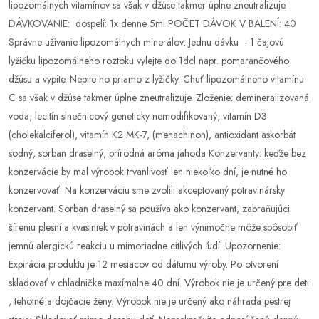
lipozomálnych vitamínov sa však v džúse takmer úplne zneutralizuje.
DÁVKOVANIE: dospelí: 1x denne 5ml POČET DÁVOK V BALENÍ: 40
Správne užívanie lipozomálnych minerálov: Jednu dávku - 1 čajovú
lyžičku lipozomálneho roztoku vylejte do 1dcl napr. pomarančového
džúsu a vypite. Nepite ho priamo z lyžičky. Chuť lipozomálneho vitamínu
C sa však v džúse takmer úplne zneutralizuje. Zloženie: demineralizovaná
voda, lecitín slnečnicový geneticky nemodifikovaný, vitamín D3
(cholekalciferol), vitamín K2 MK-7, (menachinon), antioxidant askorbát
sodný, sorban draselný, prírodná aróma jahoda Konzervanty: keďže bez
konzervácie by mal výrobok trvanlivosť len niekoľko dní, je nutné ho
konzervovať. Na konzerváciu sme zvolili akceptovaný potravinársky
konzervant. Sorban draselný sa používa ako konzervant, zabraňujúci
šíreniu plesní a kvasiniek v potravinách a len výnimočne môže spôsobiť
jemnú alergickú reakciu u mimoriadne citlivých ľudí. Upozornenie:
Expirácia produktu je 12 mesiacov od dátumu výroby. Po otvorení
skladovať v chladničke maxímalne 40 dní. Výrobok nie je určený pre deti
, tehotné a dojčacie ženy. Výrobok nie je určený ako náhrada pestrej