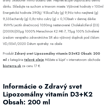
stravy. Skladovať mimo dosahu detí. Neprekračujte odporúčanú dennú
dávku. Skladujte na suchom a tmavom mieste. Výživové hodnoty v 100ml
Energetická hodnota 390kJ/ 93kcalTuky (g) 9,96z toho nasýtené (g)
9,33Sacharidy (g) 0,8z toho cukry (g) < 0,1Obsah v dennej dávke:
RVH% Lecitín slnečnicový 1050mg nestanovené Cholekalciferol (D3)
(2000IU)50μg 1000% Menachinon K2 MK-7, 75μg 100% Schválené
úradom verejného zdravotníctva SR ako výživový doplnok pod číslom:
VD/5541/2020 Dátum spotreby: na obale
Produkt
Zdravý svet Lipozomálny vitamín D3+K2 Obsah: 200
ml
z kategórie
telové oleje
Môžete si kúpiť v internetovom obchode
bioterra.sk
za cenu 17 €.
Informácie o Zdravý svet
Lipozomálny vitamín D3+K2
Obsah: 200 ml