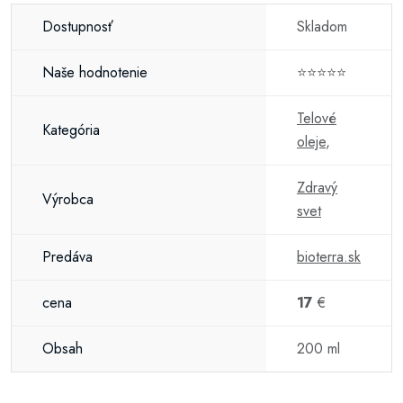
Dostupnosť
Skladom
Naše hodnotenie
⭐⭐⭐⭐⭐
Telové
Kategória
oleje
,
Zdravý
Výrobca
svet
Predáva
bioterra.sk
cena
17
€
Obsah
200 ml