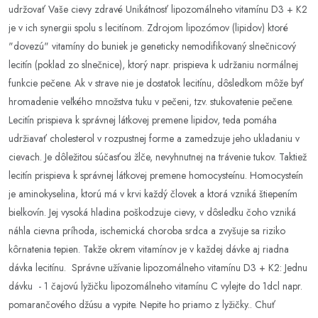
udržovať Vaše cievy zdravé Unikátnosť lipozomálneho vitamínu D3 + K2
je v ich synergii spolu s lecitínom. Zdrojom lipozómov (lipidov) ktoré
"dovezú" vitamíny do buniek je geneticky nemodifikovaný slnečnicový
lecitín (poklad zo slnečnice), ktorý napr. prispieva k udržaniu normálnej
funkcie pečene. Ak v strave nie je dostatok lecitínu, dôsledkom môže byť
hromadenie veľkého množstva tuku v pečeni, tzv. stukovatenie pečene.
Lecitín prispieva k správnej látkovej premene lipidov, teda pomáha
udržiavať cholesterol v rozpustnej forme a zamedzuje jeho ukladaniu v
cievach. Je dôležitou súčasťou žlče, nevyhnutnej na trávenie tukov. Taktiež
lecitín prispieva k správnej látkovej premene homocysteínu. Homocysteín
je aminokyselina, ktorú má v krvi každý človek a ktorá vzniká štiepením
bielkovín. Jej vysoká hladina poškodzuje cievy, v dôsledku čoho vzniká
náhla cievna príhoda, ischemická choroba srdca a zvyšuje sa riziko
kôrnatenia tepien. Takže okrem vitamínov je v každej dávke aj riadna
dávka lecitínu. Správne užívanie lipozomálneho vitamínu D3 + K2: Jednu
dávku - 1 čajovú lyžičku lipozomálneho vitamínu C vylejte do 1dcl napr.
pomarančového džúsu a vypite. Nepite ho priamo z lyžičky.. Chuť