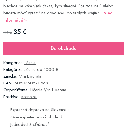
Nechce sa vám však čakať, kým slnečné lúče zosilnejú alebo
budete môcť vyraziť na dovolenku do teplých krajín?...
Viac
informácií
35 €
44 €
Do obchodu
Kategória:
Líčenie
Kategória:
Líčenie do 1000 €
Značka:
Vita Liberata
EAN:
5060850670568
Odporúčame:
Líčenie Vita Liberata
Predáva:
notino.sk
Expresná doprava na Slovensku
Overený internetový obchod
Jednoduchá sťažnosť