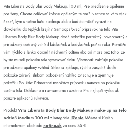
Vita Liberata Body Blur Body Makeup, 100 ml, Pre predĺženie opálenia
pre ženy, Chcete oslňovať krásne opáleným telom? Nechce sa vám však
čakať, kým slnečné lúče zosilnejú alebo budete môcť vyraziť na
dovolenku do teplých krajín? Samoopaľovací prípravok na telo Vita
Liberata Body Blur Body Makeup dodá pokožke perfektný, rovnomerný a
prirodzený opálený vzhľad kdekoľvek a kedykoľvek počas roku. Pomôže
vám rýchlo a ľahko docieliť nádherný odtieň ako od mora bez toho, že
by ste museli pokožku tela vystavovať slnku. Vlastnosti: zaisťuje pokožke
prirodzene opálený vzhľad ľahko sa aplikuje, rýchlo zasychá dodá
pokožke zdravý, slnkom pobozkaný vzhľad zvláčňuje a zjemňuje
pokožku Použitie: Primerané množstvo prípravku naneste na pokožku
celého tela. Dôkladne a rovnomerne rozotrite. Pre najlepší výsledok
použite aplikačnú rukavicu.
Produkt
Vita Liberata Body Blur Body Makeup make-up na telo
odtieň Medium 100 ml
z kategórie
líčenie
Môžete si kúpiť v
internetovom obchode
notino.sk
za cenu 35 €.