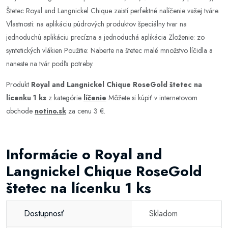
Štetec Royal and Langnickel Chique zaistí perfektné nalíčenie vašej tváre.
Vlastnosti: na aplikáciu púdrových produktov špeciálny tvar na
jednoduchú aplikáciu precízna a jednoduchá aplikácia Zloženie: zo
syntetických vlákien Použitie: Naberte na štetec malé množstvo líčidla a
naneste na tvár podľa potreby.
Produkt
Royal and Langnickel Chique RoseGold štetec na
lícenku 1 ks
z kategórie
líčenie
Môžete si kúpiť v internetovom
obchode
notino.sk
za cenu 3 €.
Informácie o Royal and
Langnickel Chique RoseGold
štetec na lícenku 1 ks
Dostupnosť
Skladom