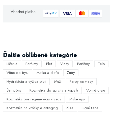
Vhodná platba
Ďalšie obľúbené kategórie
Líčenie
Parfumy
Pleť
Vlasy
Parfémy
Telo
Vône do bytu
Matka a dieťa
Zuby
Hydratácia a výživa pleti
Muži
Farby na vlasy
Šampóny
Kozmetika do sprchy a kúpeľa
Vonné oleje
Kozmetika pre regeneráciu vlasov
Make upy
Kozmetika na vrásky a antiaging
Rúže
Očné tiene