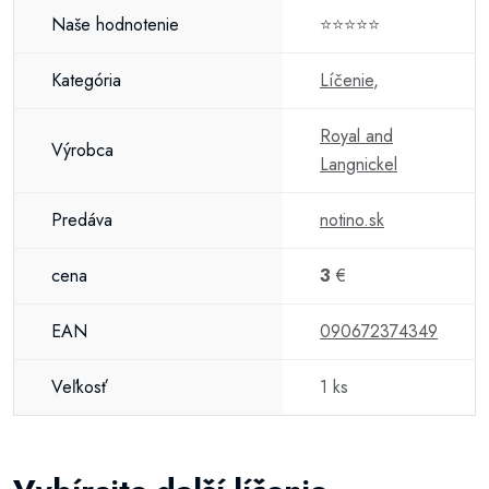
Naše hodnotenie
⭐⭐⭐⭐⭐
Kategória
Líčenie
,
Royal and
Výrobca
Langnickel
Predáva
notino.sk
cena
3
€
EAN
090672374349
Veľkosť
1 ks