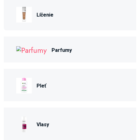
Líčenie
Parfumy
Pleť
Vlasy