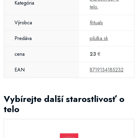
Kategória
telo
,
Výrobca
Rituals
Predáva
pilulka.sk
cena
23
€
EAN
8719134185232
Vybírejte další starostlivosť o
telo