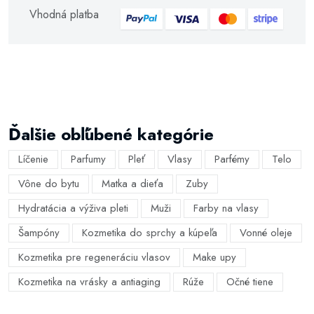
Vhodná platba
Ďalšie obľúbené kategórie
Líčenie
Parfumy
Pleť
Vlasy
Parfémy
Telo
Vône do bytu
Matka a dieťa
Zuby
Hydratácia a výživa pleti
Muži
Farby na vlasy
Šampóny
Kozmetika do sprchy a kúpeľa
Vonné oleje
Kozmetika pre regeneráciu vlasov
Make upy
Kozmetika na vrásky a antiaging
Rúže
Očné tiene