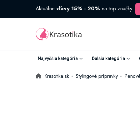
Aktuálne
zľavy 15% - 20%
na top značky
Najvyššia kategória
Ďalšia kategória
Krasotika.sk
Stylingové prípravky
Penové