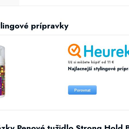
ylingové prípravky
Už si môžete kúpiť od 11 €
Najlacnejší stylingové príp
Porovnat
ázky Penové tužidlo Strong Hold