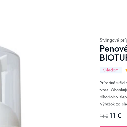
Stylingové prí
Penové
BIOTU
Skladom
Prírodné tuži
tvare. Obsahuje
dlhodobo zlepšu
Výťažok zo sle
11 €
14 €