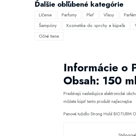
Ďalšie obľúbené kategórie
Líčenie
Parfumy
Pleť
Vlasy
Parfé
Šampóny
Kozmetika do sprchy a kúpeľa
Očné tiene
Informácie o
Obsah: 150 m
Predávajú nasledujúce elektronické obc
môžete kúpiť tento produkt najlacnejšie.
Penové tužidlo Strong Hold BIOTURM Obs
Stylingové