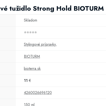
ové tužidlo Strong Hold BIOTURM
Skladom
⭐⭐⭐⭐⭐
Stylingové prípravky
,
BIOTURM
bioterra.sk
11
€
4260026696120
150 ml