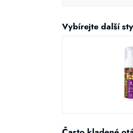
Vybírejte další st
Často kladené ot