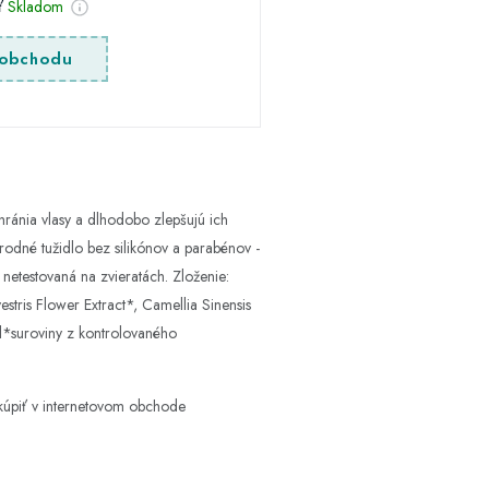
sť
Skladom
obchodu
hránia vlasy a dlhodobo zlepšujú ich
írodné tužidlo bez silikónov a parabénov -
 netestovaná na zvieratách. Zloženie:
tris Flower Extract*, Camellia Sinensis
ol*suroviny z kontrolovaného
kúpiť v internetovom obchode