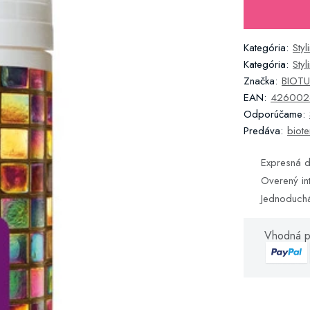
Kategória:
Sty
Kategória:
Sty
Značka:
BIOT
EAN:
426002
Odporúčame:
Predáva:
biote
Expresná d
Overený in
Jednoduch
Vhodná p