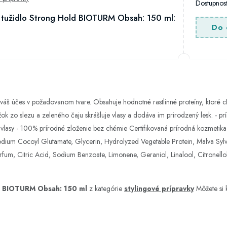
Dostupno
tužidlo Strong Hold BIOTURM Obsah: 150 ml:
Do 
váš účes v požadovanom tvare. Obsahuje hodnotné rastlinné proteíny, ktoré c
ažok zo slezu a zeleného čaju skrášluje vlasy a dodáva im prirodzený lesk. - pr
je vlasy - 100% prírodné zloženie bez chémie Certifikovaná prírodná kozmetika
dium Cocoyl Glutamate, Glycerin, Hydrolyzed Vegetable Protein, Malva Sylves
Parfum, Citric Acid, Sodium Benzoate, Limonene, Geraniol, Linalool, Citronell
d BIOTURM Obsah: 150 ml
z kategórie
stylingové prípravky
Môžete si 