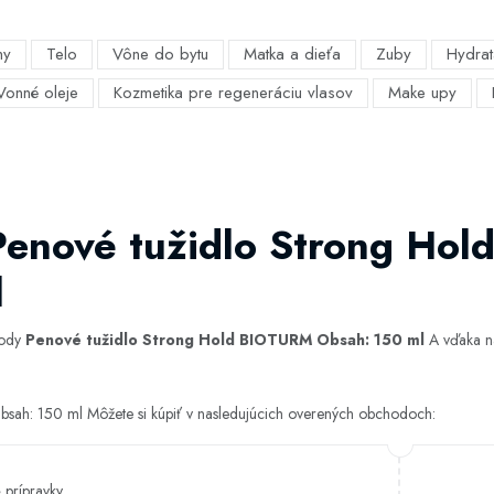
my
Telo
Vône do bytu
Matka a dieťa
Zuby
Hydrat
Vonné oleje
Kozmetika pre regeneráciu vlasov
Make upy
 Penové tužidlo Strong Ho
l
hody
Penové tužidlo Strong Hold BIOTURM Obsah: 150 ml
A vďaka na
ah: 150 ml Môžete si kúpiť v nasledujúcich overených obchodoch:
 prípravky