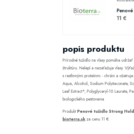
Penové 
11 €
popis produktu
Prírodné tužidlo na vlasy pomáha udržať 
štruktúru. Nelepí a nezaťažuje vlasy. Výť
s rastlinnými proteínmi - chráni a ošetru
Aqua, Alcohol, Sodium Polyitaconate, So
Leaf Extract*, Polyglyceryl-10 Laurate, 
biologického pestovania
Produkt
Penové tužidlo Strong Hol
bioterra.sk
za cenu 11 €.