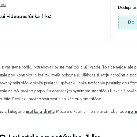
ieťa
Dostupno
i videopestúnka 1 ks:
Do 
 z vás stane rodič, potrebovali by ste mať oči a uši všade. To síce nejde, al
le pod kontrolou a byť tak oveľa pokojnejší. Uľahčite si svoju náročnú a zod
vaný mikrofón dokáže prehrať uspávanku ľahké natáčanie pestúnky do rôznych
enie na stôl možno prepojiť s operačným systémom smartfónu funkcia širokého
užitie: Pestúnku možno spárovať s aplikáciou v smartfóne.
ks
z kategórie
matka a dieťa
Môžete si kúpiť v internetovom obchode
noti