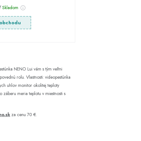
sť
Skladom
obchodu
e pestúnka NENO Lui vám s tým veľmi
povednú rolu. Vlastnosti: videopestúnka
 uhlov monitor okolitej teploty
 záberu meria teplotu v miestnosti s
no.sk
za cenu 70 €.