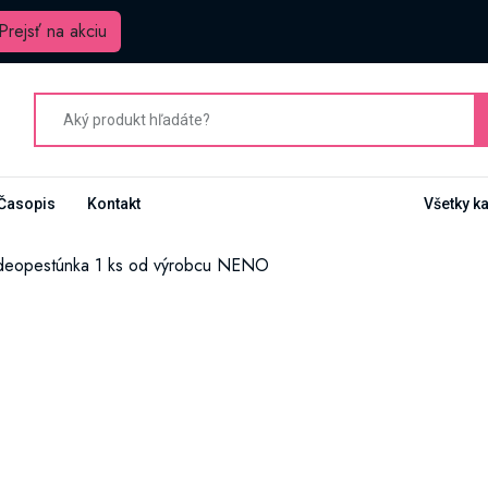
Prejsť na akciu
Časopis
Kontakt
Všetky k
deopestúnka 1 ks od výrobcu NENO