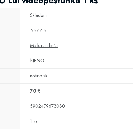
O Lui videopestúnka 1 ks
Skladom
⭐⭐⭐⭐⭐
Matka a dieťa
,
NENO
notino.sk
70
€
5902479673080
1 ks