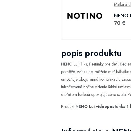
Matka a d
NENO Lu
70 €
popis produktu
NENO Lui, 1 ks, Pestúnky pre deti, Keď sa
pomôže. Vďaka nej môžete mať bábätko stá
umožňuje obojstrannú komunikáciu zabudo
infračervené nočné videnie ľahké umiestn
dieťaťom funkcia upokojujúceho svetla Po
Produkt
NENO Lui videopestúnka 1 