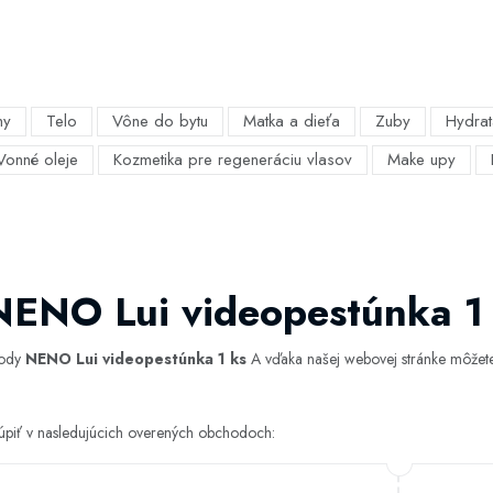
my
Telo
Vône do bytu
Matka a dieťa
Zuby
Hydrat
Vonné oleje
Kozmetika pre regeneráciu vlasov
Make upy
NENO Lui videopestúnka 1
hody
NENO Lui videopestúnka 1 ks
A vďaka našej webovej stránke môžete z
úpiť v nasledujúcich overených obchodoch: