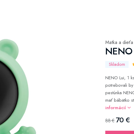
Matka a dieťa
NENO L
Skladom
NENO Lui, 1 ks
potrebovali by
pestúnka NENO
mať bábätko st
informácií
70 €
88 €