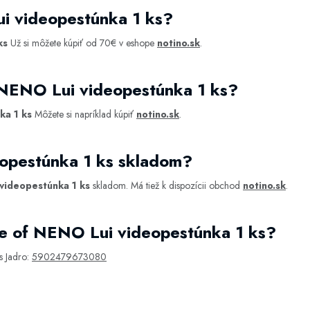
i videopestúnka 1 ks?
ks
Už si môžete kúpiť od 70€ v eshope
notino.sk
.
 NENO Lui videopestúnka 1 ks?
ka 1 ks
Môžete si napríklad kúpiť
notino.sk
.
opestúnka 1 ks skladom?
videopestúnka 1 ks
skladom. Má tiež k dispozícii obchod
notino.sk
.
e of NENO Lui videopestúnka 1 ks?
s Jadro:
5902479673080