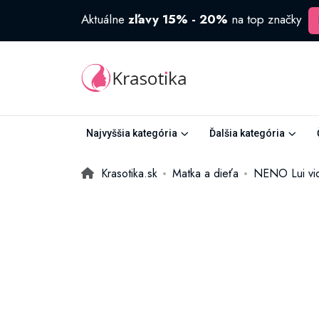
Aktuálne
zľavy 15% - 20%
na top značky
Najvyššia kategória
Ďalšia kategória
Krasotika.sk
Matka a dieťa
NENO Lui vi