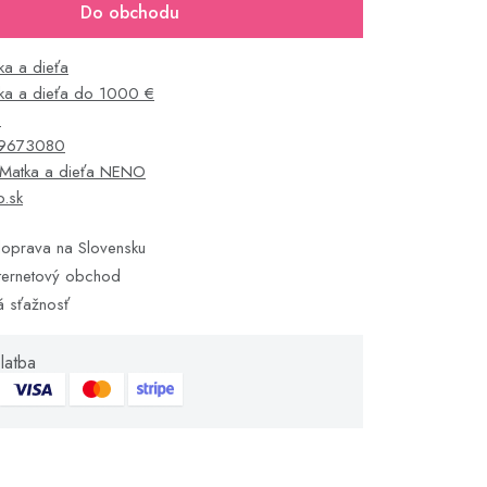
Do obchodu
ka a dieťa
ka a dieťa do 1000 €
O
9673080
Matka a dieťa NENO
o.sk
oprava na Slovensku
ternetový obchod
á sťažnosť
latba