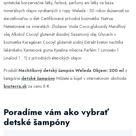
syntetické konzervačné látky, farbivá, parfumy ani látky na báze
minerálnych olejov vyrábaných z ropy. Weleda - 50 rokov skúseností so
starostlivosťou o deti Certifikovaná prírodná kozmetika. Natrue.
Netestované na zvieratách. Zloženie: Voda Coco-glukozidy Mandľový
olej Alkohol Cocoyl glutamát disodný Sezamový olej Glycerín v
kozmetike Karagénan Cocoyl glutamát sodný Extrakt kvetov nechtíka
lekárskeho Xantanová guma Kyselina mliečna Parfém 1 Limonén 1
Linalool 1 1) z prírodných éterických olejov
Produkt
Nechtíkový detský šampón Weleda Objem: 200 ml
z
kategórie
detské šampóny
Môžete si kúpiť v internetovom obchode
bioterra.sk
za cenu 8 €.
Poradíme vám ako vybrať
detské šampóny