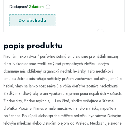
Dostupnosť
Skladom
Do obchodu
popis produktu
Nad tým, ako vytvoriť perfektne šetrnú emulziu sme premýšľali naozaj
dlho. Nakoniec sme zvolili celý rad prospešných zložiek, ktorým
dominuje náš obľúbený organický nechtík lekársky. Táto nechtíková
emulzia šetrne odstraňuje nečistoty pričom zachováva pokožku jemnú a
hebkú, vlasy sa ľahko rozčesávajú a vôňa dieťatka zostáva nedotknutá.
Sladký mandľový olej bráni vysušeniu a jemná pena nepáli deti v očiach.
Žiadne slzy, žiadne mykanie, ... Len čisté, sladko voňajúce a šťastné
dieťatko. Použitie: Naneste malé množstvo na telo a vlásky, napeňte a
opláchnite. Po kúpeli alebo sprche môžete pokožku hydratovať Detským
telovým mliekom alebo Detským olejom od Weledy. Neobsahuje žiadne