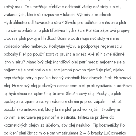
kožný maz. To umožňuje efektívne odstrániť všetky nečistoty z pleti,
vrátane tých, ktoré sú rozpustné v tukoch. Výhody a prednosti
Hydrofilného odličovacieho séra? Skvelé pre odlíčenie a čistenie pleti
Intenzívne zvláčnenie pleti Efektívna hydratácia Potláča zápalové prejavy
Dodáva pleti pokoj a hladkosť Účinne odstraňuje nečistoty vrátane
vodeodolného make-upu Poskytuje výživu a podporuje regeneráciu
pokožky Pleť po použití zostáva pružná a svieža Aké sú hlavné účinné
látky v séru? Mandľový olej: Mandľový olej patrí medzi najcennejšie a
najjemnejšie rastilnné oleje. Jeho jemná povaha zjemňuje pleť, nijako
nepreťažuje póry a ponúka bohatý zásobník bioaktívnych látok. Hroznový
olej: Hroznový olej je skvelým ochrancom pleti proti vysúšaniu a udržiava
jej hydratáciu na optimálnej úrovni. Slnečnicový olej: Poskytuje pleti
upokojenie, zjemnenie, vyhladenie a chráni ju pred zápalmi. Taktiež
pôsobí ako antioxidant, ktorý bráni pleť pred vonkajšími škodlivými
vplyvmi a udržiava jej pevnosť a elasticitu. Taktiež sa pridáva do
kozmetických olejov za účelom, aby olej nežlukol. Tip kozmetičky Po
odlíčení pleti čistiacim olejom vmasírujeme 2 – 3 kvapky LuCosmetics