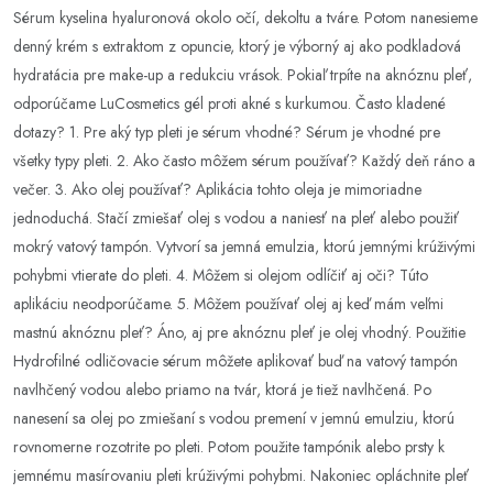
Sérum kyselina hyaluronová okolo očí, dekoltu a tváre. Potom nanesieme
denný krém s extraktom z opuncie, ktorý je výborný aj ako podkladová
hydratácia pre make-up a redukciu vrások. Pokiaľ trpíte na aknóznu pleť,
odporúčame LuCosmetics gél proti akné s kurkumou. Často kladené
dotazy? 1. Pre aký typ pleti je sérum vhodné? Sérum je vhodné pre
všetky typy pleti. 2. Ako často môžem sérum používať? Každý deň ráno a
večer. 3. Ako olej používať? Aplikácia tohto oleja je mimoriadne
jednoduchá. Stačí zmiešať olej s vodou a naniesť na pleť alebo použiť
mokrý vatový tampón. Vytvorí sa jemná emulzia, ktorú jemnými krúživými
pohybmi vtierate do pleti. 4. Môžem si olejom odlíčiť aj oči? Túto
aplikáciu neodporúčame. 5. Môžem používať olej aj keď mám veľmi
mastnú aknóznu pleť? Áno, aj pre aknóznu pleť je olej vhodný. Použitie
Hydrofilné odličovacie sérum môžete aplikovať buď na vatový tampón
navlhčený vodou alebo priamo na tvár, ktorá je tiež navlhčená. Po
nanesení sa olej po zmiešaní s vodou premení v jemnú emulziu, ktorú
rovnomerne rozotrite po pleti. Potom použite tampónik alebo prsty k
jemnému masírovaniu pleti krúživými pohybmi. Nakoniec opláchnite pleť