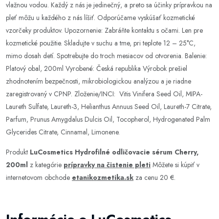
vlažnou vodou. Každý z nás je jedinečný, a preto sa účinky prípravkou na
pleť môžu u každého z nás líšiť. Odporúčame vyskúšať kozmetické
vzorčeky produktov. Upozornenie: Zabráňte kontaktu s očami. Len pre
kozmetické použitie. Skladujte v suchu a tme, pri teplote 12 – 25°C,
mimo dosah detí. Spotrebujte do troch mesiacov od otvorenia. Balenie:
Platový obal, 200ml Vyrobené: Česká republika Výrobok prešiel
zhodnotením bezpečnosti, mikrobiologickou analýzou a je riadne
zaregistrovaný v CPNP. Zloženie/INCI: Vitis Vinifera Seed Oil, MIPA-
Laureth Sulfate, Laureth-3, Helianthus Annuus Seed Oil, Laureth-7 Citrate,
Parfum, Prunus Amygdalus Dulcis Oil, Tocopherol, Hydrogenated Palm
Glycerides Citrate, Cinnamal, Limonene.
Produkt
LuCosmetics Hydrofilné odličovacie sérum Cherry,
200ml
z kategórie
prípravky na čistenie pleti
Môžete si kúpiť v
internetovom obchode
etanikozmetika.sk
za cenu 20 €.