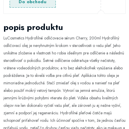
Do obchodu
popis produktu
LuCosmetics Hydrofilné odličovacie sérum Cherry, 200ml Hydrofilný
odličovací olej je nevyhnutným krokom v starostlivosti o vašu pleť. Jeho
unikátne zloženie a vlastnosti ho robia ideálnym pre odlíčenie a následnú
starostlivosť o pokožku. Šetrné odlíčenie odstraňuje všetky nečistoty,
vrátane vodeodolných produktov, a to bez akéhokoľvek vysúšania alebo
podráždenia. Je to skvelá voľba pre citlivú pleť. Aplikácia tohto oleja je
mimoriadne jednoduchá. Stačí zmiešať olej s vodou a naniesť na pleť
alebo použiť mokrý vatový tampón. Vytvorí sa jemná emulzia, ktorú
jemnými krúživými pohybmi vtierate do pleti. Vďaka obsahu kvalitných
olejov nie len dokonalo vyčistí vašu pleť, ale zároveň ju aj nežne vyživí,
zjemní a podporí jej regeneráciu. Hydrofilné pleťové čističe majú
schopnosť priťahovať vodu. Ich účinnosť spočíva v tom, že jednou časťou
priťahujú vodu, zatiaľ čo druhou časťou viažu nečistoty, ako je make-up a