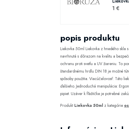
Liekovk
1 €
popis produktu
Liekovka 50ml Liekovka z hnedého skla s
navrhnutá s dôrazom na kvalitu a bezpečno
ochranu proti svetlu a UV žiareniu. To p
štandardnému hrdlu DIN 18 je možné túto
spôsoby použitia. Viacúčelovosť: Táto li
ďalšieho. Jednoduchá manipulácia: Ergono
pipiet. Uzáver k fľaštičke je potrebné zakú
Produkt
Liekovka 50ml
z kategórie
os