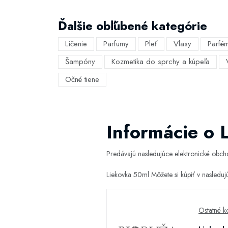
Ďalšie obľúbené kategórie
Líčenie
Parfumy
Pleť
Vlasy
Parfé
Šampóny
Kozmetika do sprchy a kúpeľa
Očné tiene
Informácie o 
Predávajú nasledujúce elektronické obc
Liekovka 50ml Môžete si kúpiť v nasledu
Ostatné 