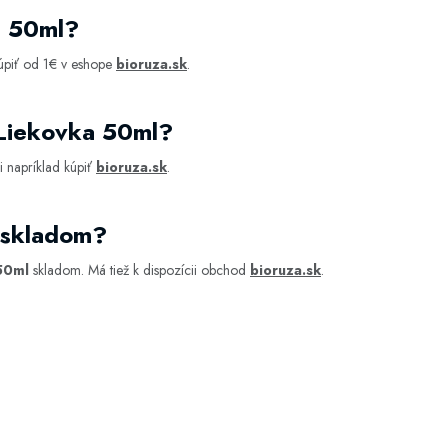
a 50ml?
úpiť od 1€ v eshope
bioruza.sk
.
 Liekovka 50ml?
 napríklad kúpiť
bioruza.sk
.
 skladom?
50ml
skladom. Má tiež k dispozícii obchod
bioruza.sk
.