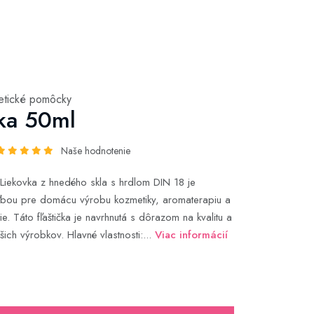
etické pomôcky
ka 50ml
Naše hodnotenie
Liekovka z hnedého skla s hrdlom DIN 18 je
ľbou pre domácu výrobu kozmetiky, aromaterapiu a
. Táto fľaštička je navrhnutá s dôrazom na kvalitu a
ich výrobkov. Hlavné vlastnosti:...
Viac informácií