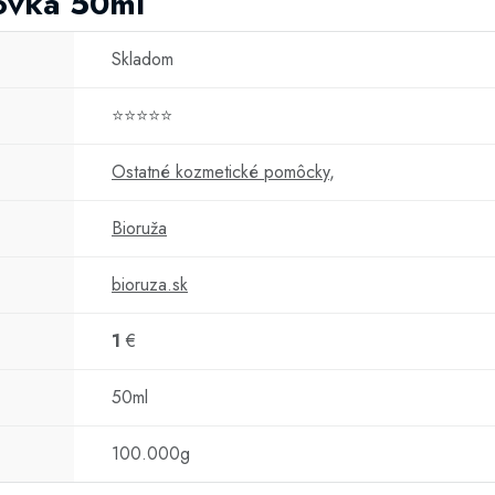
kovka 50ml
Skladom
⭐⭐⭐⭐⭐
Ostatné kozmetické pomôcky
,
Bioruža
bioruza.sk
1
€
50ml
100.000g