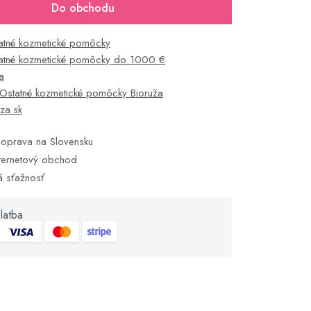
Do obchodu
atné kozmetické pomôcky
atné kozmetické pomôcky do 1000 €
a
Ostatné kozmetické pomôcky Bioruža
za.sk
oprava na Slovensku
ternetový obchod
á sťažnosť
latba