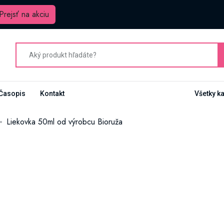
Prejsť na akciu
Časopis
Kontakt
Všetky k
Liekovka 50ml od výrobcu Bioruža