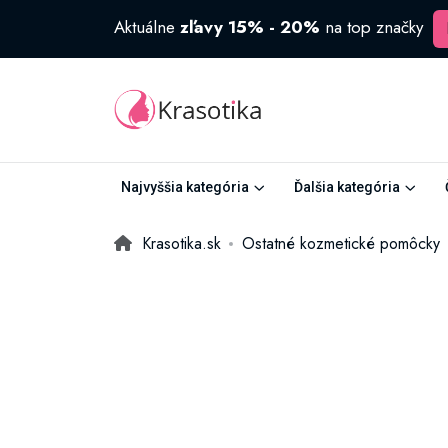
Aktuálne
zľavy 15% - 20%
na top značky
Najvyššia kategória
Ďalšia kategória
Krasotika.sk
Ostatné kozmetické pomôcky