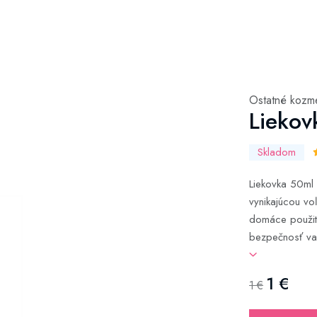
Ostatné kozm
Liekov
Skladom
Liekovka 50ml 
vynikajúcou vo
domáce použitie
bezpečnosť vaš
1 €
1 €