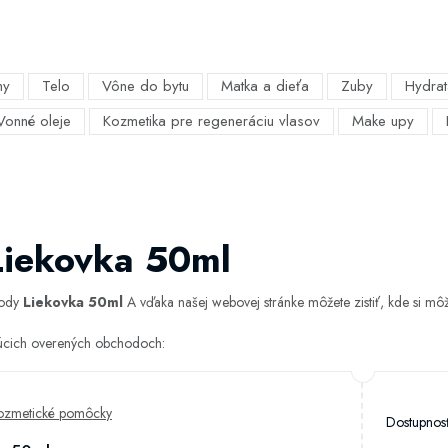
my
Telo
Vône do bytu
Matka a dieťa
Zuby
Hydrat
Vonné oleje
Kozmetika pre regeneráciu vlasov
Make upy
Liekovka 50ml
hody
Liekovka 50ml
A vďaka našej webovej stránke môžete zistiť, kde si môže
júcich overených obchodoch:
kozmetické pomôcky
Dostupno