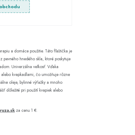
obchodu
piu a domáce použitie. Táto fľaštička je
á z pevného hnedého skla, ktoré poskytuje
ladom. Univerzálna veľkosť: Vďaka
mi alebo kvapkadlami, čo umožňuje rôzne
iálne oleje, bylinné výťažky a mnoho
ť dôležité pri použití kvapiek alebo
ruza.sk
za cenu 1 €.