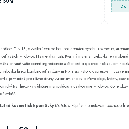
a 50ml:
Do 
 hrdlom DIN 18 je vynikajúcou voľbou pre domácu výrobu kozmetiky, aromatera
sť vašich výrobkov. Hlavné vlastnosti: Kvalitný materiál: Liekovka je vyroben
omáha chrániť vaše cenné ingrediencie a éterické oleje pred nežiaducim rozk
 liekovku ľahko kombinovať s rôznymi typmi aplikátorov, sprejovými uzáver
ekovka je vhodná pre rôzne druhy výrobkov, ako sú pleťové oleje, krémy, esenc
mický tvar liekovky uľahčuje manipuláciu a dávkovanie výrobkov, čo je obzvláš
piť zvlášť.
tatné kozmetické pomôcky
Môžete si kúpiť v internetovom obchode
bio