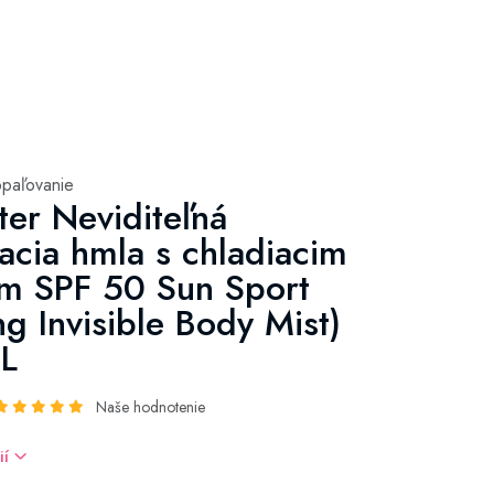
opaľovanie
ter Neviditeľná
acia hmla s chladiacim
m SPF 50 Sun Sport
ng Invisible Body Mist)
L
Naše hodnotenie
ií