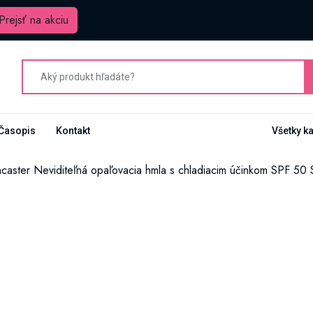
Prejsť na akciu
Časopis
Kontakt
Všetky k
caster Neviditeľná opaľovacia hmla s chladiacim účinkom SPF 50 