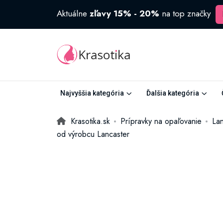
Aktuálne
zľavy 15% - 20%
na top značky
Najvyššia kategória
Ďalšia kategória
Krasotika.sk
Prípravky na opaľovanie
Lan
od výrobcu Lancaster