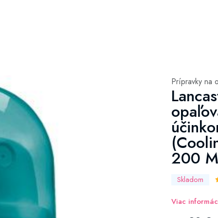
Prípravky na 
Lancas
opaľov
účinko
(Cooli
200 M
Skladom
Viac informác