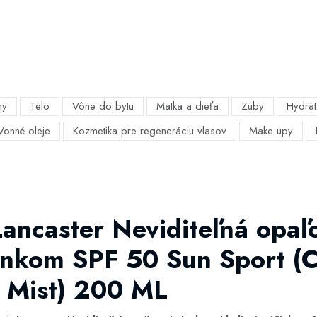
my
Telo
Vône do bytu
Matka a dieťa
Zuby
Hydrat
Vonné oleje
Kozmetika pre regeneráciu vlasov
Make upy
Lancaster Neviditeľná opaľ
inkom SPF 50 Sun Sport (C
y Mist) 200 ML