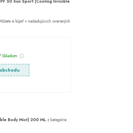
PF 50 Sun Sport (Cooling Invisible
ôžete si kúpiť v nasledujúcich overených
sť
Skladom
obchodu
ible Body Mist) 200 ML
z kategórie