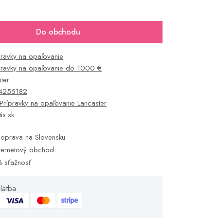
Do obchodu
pravky na opaľovanie
pravky na opaľovanie do 1000 €
ter
4255182
Prípravky na opaľovanie Lancaster
tis.sk
oprava na Slovensku
ternetový obchod
á sťažnosť
latba