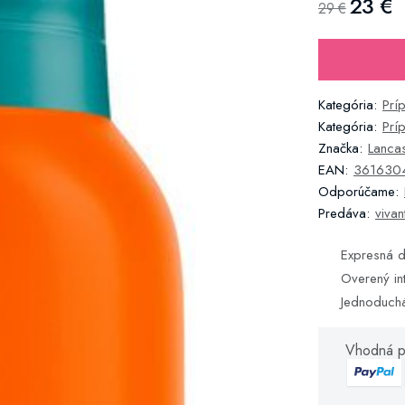
23 €
29 €
Kategória:
Prí
Kategória:
Prí
Značka:
Lancas
EAN:
361630
Odporúčame:
Predáva:
vivan
Expresná d
Overený in
Jednoduch
Vhodná p