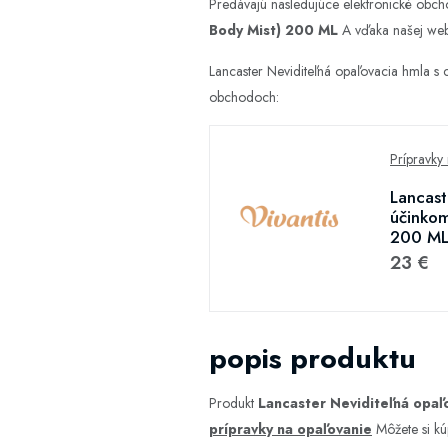
Predávajú nasledujúce elektronické obc
Body Mist) 200 ML
A vďaka našej webov
Lancaster Neviditeľná opaľovacia hmla s
obchodoch:
Prípravky
Lancast
účinkom
200 ML
23 €
popis produktu
Produkt
Lancaster Neviditeľná opaľ
prípravky na opaľovanie
Môžete si kú