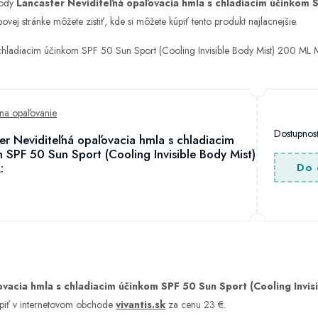
hody
Lancaster Neviditeľná opaľovacia hmla s chladiacim účinkom S
ej stránke môžete zistiť, kde si môžete kúpiť tento produkt najlacnejšie.
 chladiacim účinkom SPF 50 Sun Sport (Cooling Invisible Body Mist) 200 ML M
 na opaľovanie
Dostupno
er Neviditeľná opaľovacia hmla s chladiacim
 SPF 50 Sun Sport (Cooling Invisible Body Mist)
:
Do 
ovacia hmla s chladiacim účinkom SPF 50 Sun Sport (Cooling Invis
piť v internetovom obchode
vivantis.sk
za cenu 23 €.