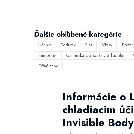
Ďalšie obľúbené kategórie
Líčenie
Parfumy
Pleť
Vlasy
Parfé
Šampóny
Kozmetika do sprchy a kúpeľa
Očné tiene
Informácie o 
chladiacim úč
Invisible Bod