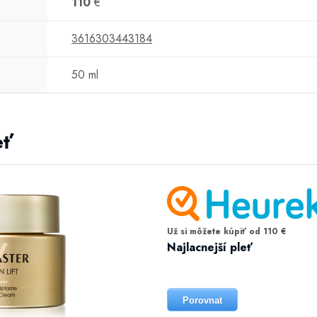
110
€
3616303443184
50 ml
eť
Už si môžete kúpiť od 110 €
Najlacnejší pleť
Porovnat