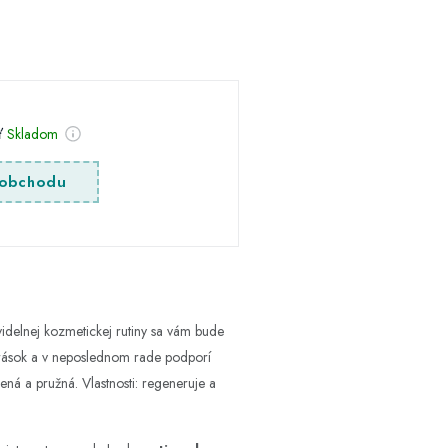
:
sť
Skladom
obchodu
idelnej kozmetickej rutiny sa vám bude
 vrások a v neposlednom rade podporí
dená a pružná. Vlastnosti: regeneruje a