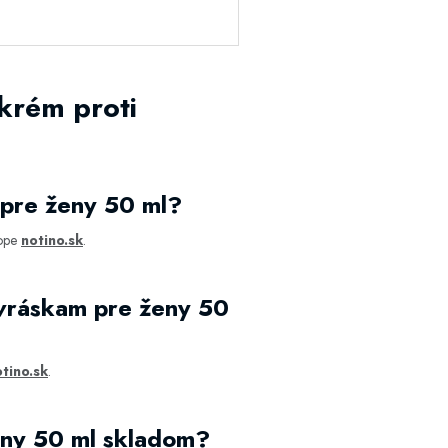
krém proti
 pre ženy 50 ml?
hope
notino.sk
.
 vráskam pre ženy 50
tino.sk
.
eny 50 ml skladom?