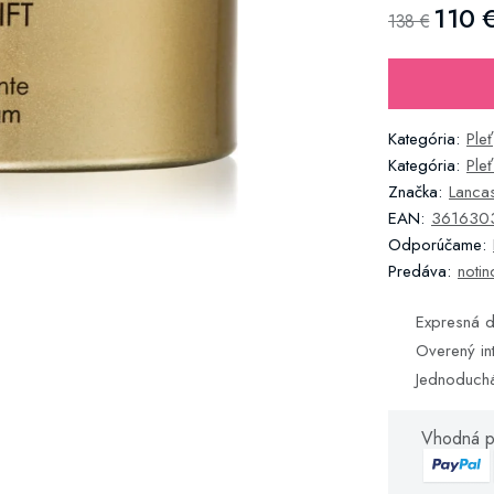
110 
138 €
Kategória:
Pleť
Kategória:
Ple
Značka:
Lancas
EAN:
361630
Odporúčame:
Predáva:
notin
Expresná d
Overený in
Jednoduch
Vhodná p