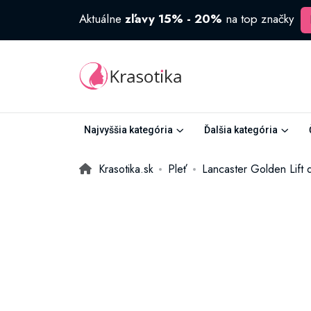
Aktuálne
zľavy 15% - 20%
na top značky
Najvyššia kategória
Ďalšia kategória
Krasotika.sk
Pleť
Lancaster Golden Lift 