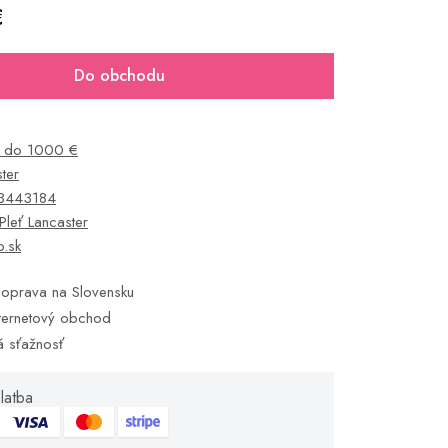
€
Do obchodu
ť do 1000 €
ter
3443184
Pleť Lancaster
o.sk
oprava na Slovensku
ternetový obchod
á sťažnosť
latba