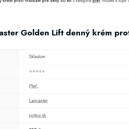
ý krém proti vráskam pre ženy 50 ml
z kategórie
pleť
Môžete si kúpiť
aster Golden Lift denný krém pro
Skladom
⭐⭐⭐⭐⭐
Pleť
,
Lancaster
notino.sk