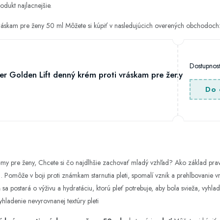
odukt najlacnejšie.
vráskam pre ženy 50 ml Môžete si kúpiť v nasledujúcich overených obchodoch
Dostupno
er Golden Lift denný krém proti vráskam pre ženy
Do 
émy pre ženy, Chcete si čo najdlhšie zachovať mladý vzhľad? Ako základ prav
 . Pomôže v boji proti známkam starnutia pleti, spomalí vznik a prehlbovanie
eň sa postará o výživu a hydratáciu, ktorú pleť potrebuje, aby bola svieža, vyhla
vyhladenie nevyrovnanej textúry pleti