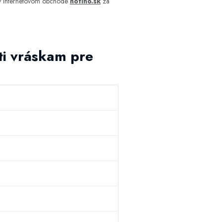
 v internetovom obchode
notino.sk
za
ti vráskam pre