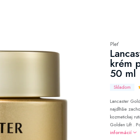
Pleť
Lancas
krém p
50 ml
Skladom
Lancaster Gold
najdlhšie zach
kozmetickej ru
Golden Lift . 
informácií