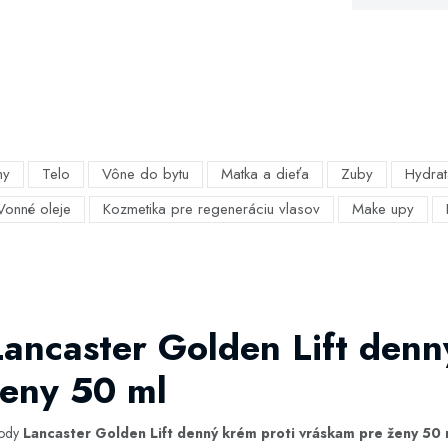
my
Telo
Vône do bytu
Matka a dieťa
Zuby
Hydrat
Vonné oleje
Kozmetika pre regeneráciu vlasov
Make upy
Lancaster Golden Lift denn
ženy 50 ml
hody
Lancaster Golden Lift denný krém proti vráskam pre ženy 50 