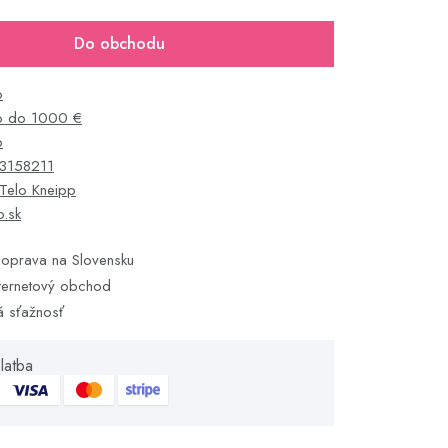
Do obchodu
o
o do 1000 €
p
3158211
Telo Kneipp
o.sk
oprava na Slovensku
ternetový obchod
á sťažnosť
latba