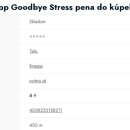
ipp Goodbye Stress pena do kúp
Skladom
⭐⭐⭐⭐⭐
Telo
,
Kneipp
notino.sk
6
€
4008233158211
400 m