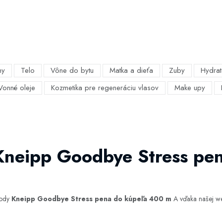
my
Telo
Vône do bytu
Matka a dieťa
Zuby
Hydrat
Vonné oleje
Kozmetika pre regeneráciu vlasov
Make upy
Kneipp Goodbye Stress pe
hody
Kneipp Goodbye Stress pena do kúpeľa 400 m
A vďaka našej web