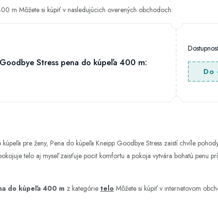
00 m Môžete si kúpiť v nasledujúcich overených obchodoch:
Dostupno
 Goodbye Stress pena do kúpeľa 400 m:
Do 
úpeľa pre ženy, Pena do kúpeľa Kneipp Goodbye Stress zaistí chvíle pohody
upokojuje telo aj myseľ zaisťuje pocit komfortu a pokoja vytvára bohatú penu pr
na do kúpeľa 400 m
z kategórie
telo
Môžete si kúpiť v internetovom obc