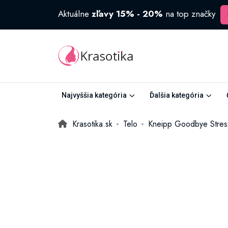
Aktuálne
zľavy 15% - 20%
na top značky
Najvyššia kategória
Ďalšia kategória
Krasotika.sk
Telo
Kneipp Goodbye Stres