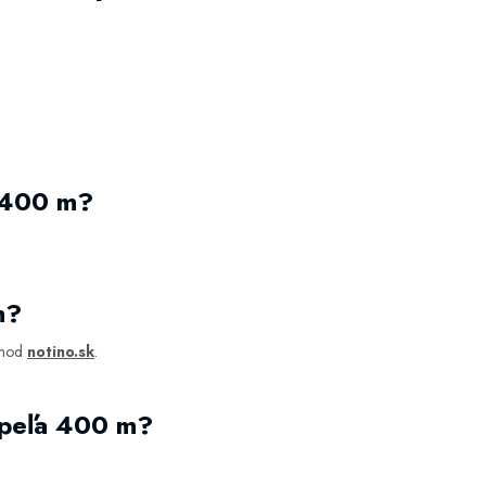
a 400 m?
m?
bchod
notino.sk
.
úpeľa 400 m?