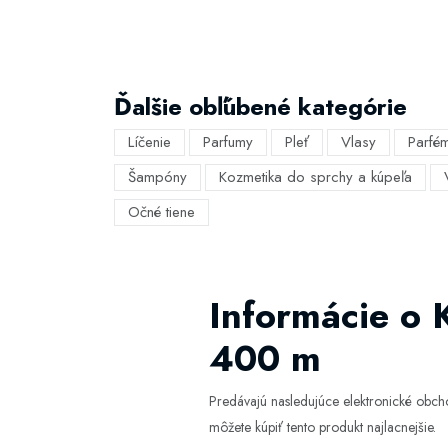
Ďalšie obľúbené kategórie
Líčenie
Parfumy
Pleť
Vlasy
Parfé
Šampóny
Kozmetika do sprchy a kúpeľa
Očné tiene
Informácie o 
400 m
Predávajú nasledujúce elektronické obc
môžete kúpiť tento produkt najlacnejšie.