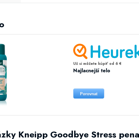
lo
Už si môžete kúpiť od 6 €
Najlacnejší telo
Porovnat
ázky Kneipp Goodbye Stress pen