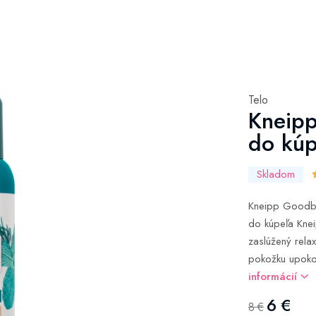
Telo
Kneipp
do kú
Skladom
Kneipp Goodby
do kúpeľa Kne
zaslúžený relax
pokožku upokoju
informácií
6 €
8 €