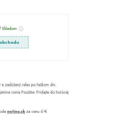
sť
Skladom
obchodu
 a zaslúžený relax po ťažkom dni.
íjemne vonia Použitie: Pridajte do horúcej
hode
notino.sk
za cenu 6 €.