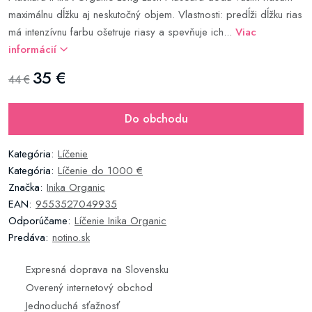
maximálnu dĺžku aj neskutočný objem. Vlastnosti: predĺži dĺžku rias
má intenzívnu farbu ošetruje riasy a spevňuje ich...
Viac
informácií
35 €
44 €
Do obchodu
Kategória:
Líčenie
Kategória:
Líčenie do 1000 €
Značka:
Inika Organic
EAN:
9553527049935
Odporúčame:
Líčenie Inika Organic
Predáva:
notino.sk
Expresná doprava na Slovensku
Overený internetový obchod
Jednoduchá sťažnosť