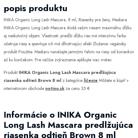
popis produktu
INIKA Organic Long Lash Mascara, 8 ml, Riasenky pre ženy, Maskara
INIKA Organic Long Lash Mascara dodá vašim riasam maximálnu dĺžku
aj neskutočný objem. Vlastnosti: predĺži dĺžku rias má intenzívnu farbu
ošetruje riasy a spevňuje ich má dlhotrvajúci efekt Zloženie: vegánsky
produkt Použitie: Maskaru nanášajte jemnými ťahmi na riasy od korienkov
až ku končekom. Pre väčšie zvýraznenie aplikujte viac vrstiev.
Produkt
INIKA Organic Long Lash Mascara predlžujúca
riasenka odtieň Brown 8 ml
z kategórie
líčenie
Môžete si kúpiť v
internetovom obchode
notino.sk
za cenu 35 €.
Informácie o INIKA Organic
Long Lash Mascara predlžujúca
riasenka odtieň Brown 8 ml