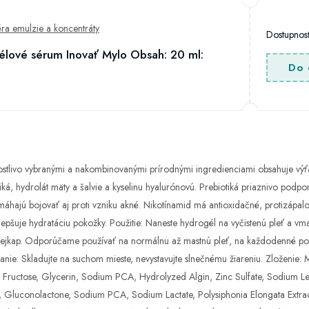
éra emulzie a koncentráty
Dostupno
lové sérum Inovať Mylo Obsah: 20 ml:
Do 
stlivo vybranými a nakombinovanými prírodnými ingredienciami obsahuje výťa
tiká, hydrolát mäty a šalvie a kyselinu hyalurónovú. Prebiotiká priaznivo podp
ajú bojovať aj proti vzniku akné. Nikotínamid má antioxidačné, protizápalové
lepšuje hydratáciu pokožky. Použitie: Naneste hydrogél na vyčistenú pleť a vm
mejkap. Odporúčame používať na normálnu až mastnú pleť, na každodenné použi
nie: Skladujte na suchom mieste, nevystavujte slnečnému žiareniu. Zloženie: M
, Fructose, Glycerin, Sodium PCA, Hydrolyzed Algin, Zinc Sulfate, Sodium Le
ct, Gluconolactone, Sodium PCA, Sodium Lactate, Polysiphonia Elongata Extra