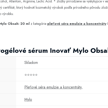
hol, Allantoin, Arginine, Lactic Acid. * zložky prirodzene sa vyskytujúce v 
rvý certifikát, ktorý hodnotí kozmetický výrobok podľa prírodného pôvodu zlož
o výrobku.
Mylo Obsah: 20 ml
z kategórie
pleťové séra emulzie a koncentráty
M
rogélové sérum Inovať Mylo Obsa
Skladom
⭐⭐⭐⭐⭐
Pleťové séra emulzie a koncentráty
,
Mylo