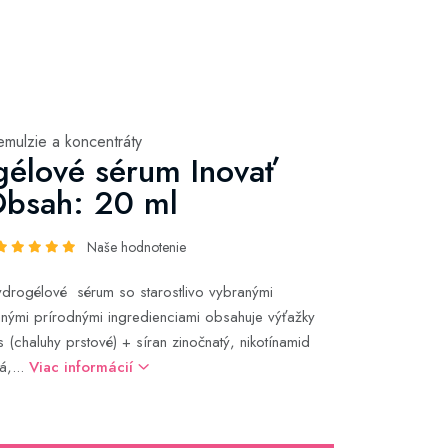
emulzie a koncentráty
élové sérum Inovať
Obsah: 20 ml
Naše hodnotenie
ydrogélové sérum so starostlivo vybranými
ými prírodnými ingredienciami obsahuje výťažky
 (chaluhy prstové) + síran zinočnatý, nikotínamid
á,...
Viac informácií