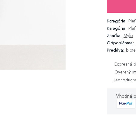
Kategória:
Ple
Kategória:
Ple
Značka:
Mylo
Odporúčame:
Predáva:
biote
Expresná d
Overený in
Jednoduch
Vhodná p