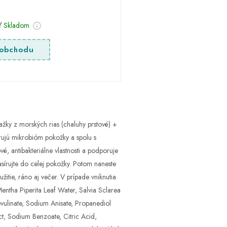
sť
Skladom
obchodu
žky z morských rias (chaluhy prstové) +
orujú mikrobióm pokožky a spolu s
, antibakteriálne vlastnosti a podporuje
asírujte do celej pokožky. Potom naneste
tie, ráno aj večer. V prípade vniknutia
entha Piperita Leaf Water, Salvia Sclarea
vulinate, Sodium Anisate, Propanediol
ct, Sodium Benzoate, Citric Acid,