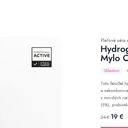
Pleťové séra 
Hydrog
Mylo 
Skladom
Toto ľahučké h
a nakombinovan
z morských rias
(5%), prebiotik
19 €
24 €