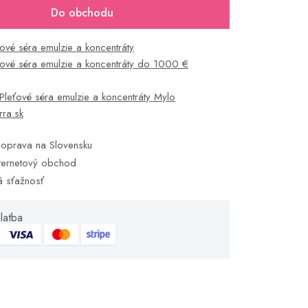
Do obchodu
ťové séra emulzie a koncentráty
ťové séra emulzie a koncentráty do 1000 €
Pleťové séra emulzie a koncentráty Mylo
rra.sk
oprava na Slovensku
ternetový obchod
á sťažnosť
latba