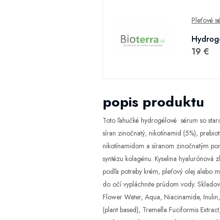
Pleťové s
Hydrogé
19 €
popis produktu
Toto ľahučké hydrogélové sérum so staro
síran zinočnatý, nikotínamid (5%), prebio
nikotínamidom a síranom zinočnatým pomáh
syntézu kolagénu. Kyselina hyalurónová z
podľa potreby krém, pleťový olej alebo 
do očí vypláchnite prúdom vody. Skladova
Flower Water, Aqua, Niacinamide, Inulin
(plant based), Tremella Fuciformis Extra