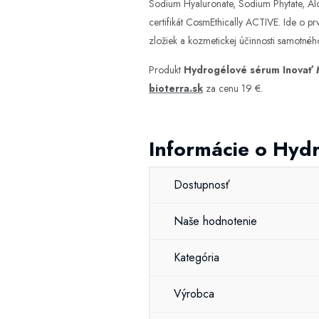
Sodium Hyaluronate, Sodium Phytate, Alco
certifikát CosmEthically ACTIVE. Ide o p
zložiek a kozmetickej účinnosti samotnéh
Produkt
Hydrogélové sérum Inovať 
bioterra.sk
za cenu 19 €.
Informácie o Hyd
Dostupnosť
Naše hodnotenie
Kategória
Výrobca