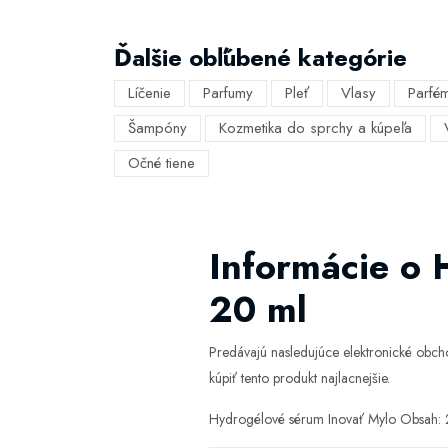
Ďalšie obľúbené kategórie
Líčenie
Parfumy
Pleť
Vlasy
Parfé
Šampóny
Kozmetika do sprchy a kúpeľa
Očné tiene
Informácie o 
20 ml
Predávajú nasledujúce elektronické obc
kúpiť tento produkt najlacnejšie.
Hydrogélové sérum Inovať Mylo Obsah: 2