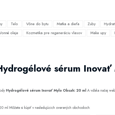
my
Telo
Vône do bytu
Matka a dieťa
Zuby
Hydrat
Vonné oleje
Kozmetika pre regeneráciu vlasov
Make upy
Hydrogélové sérum Inovať
hody
Hydrogélové sérum Inovať Mylo Obsah: 20 ml
A vďaka našej webo
0 ml Môžete si kúpiť v nasledujúcich overených obchodoch: