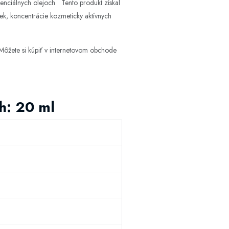
esenciálnych olejoch Tento produkt získal
iek, koncentrácie kozmeticky aktívnych
ôžete si kúpiť v internetovom obchode
h: 20 ml