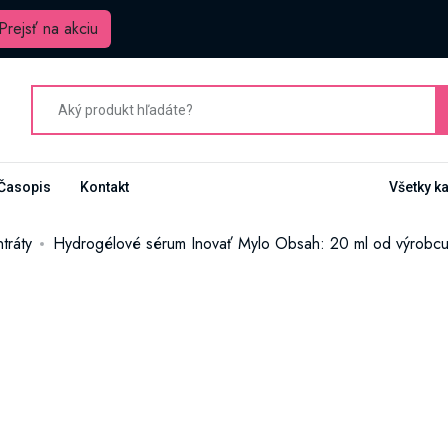
Prejsť na akciu
Časopis
Kontakt
Všetky k
tráty
Hydrogélové sérum Inovať Mylo Obsah: 20 ml od výrobc