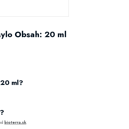
ylo Obsah: 20 ml
 20 ml?
m?
hod
bioterra.sk
.