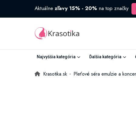
Aktuálne
zľavy 15% - 20%
na top značky
Najvyššia kategória
Ďalšia kategória
Krasotika.sk
Pleťové séra emulzie a koncen