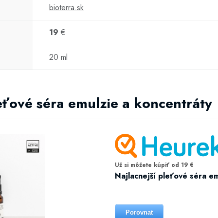
bioterra.sk
19
€
20 ml
leťové séra emulzie a koncentráty
Už si môžete kúpiť od 19 €
Najlacnejší pleťové séra em
Porovnat