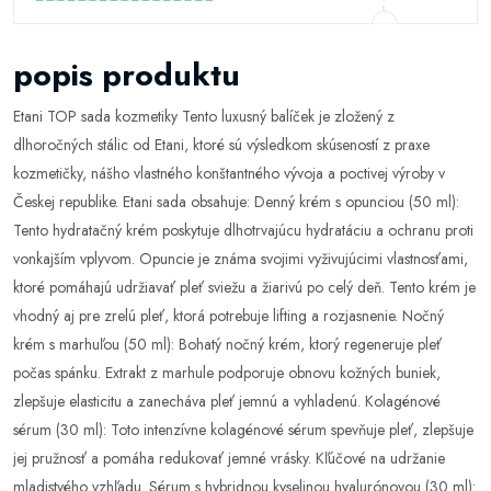
popis produktu
Etani TOP sada kozmetiky Tento luxusný balíček je zložený z
dlhoročných stálic od Etani, ktoré sú výsledkom skúseností z praxe
kozmetičky, nášho vlastného konštantného vývoja a poctivej výroby v
Českej republike. Etani sada obsahuje: Denný krém s opunciou (50 ml):
Tento hydratačný krém poskytuje dlhotrvajúcu hydratáciu a ochranu proti
vonkajším vplyvom. Opuncie je známa svojimi vyživujúcimi vlastnosťami,
ktoré pomáhajú udržiavať pleť sviežu a žiarivú po celý deň. Tento krém je
vhodný aj pre zrelú pleť, ktorá potrebuje lifting a rozjasnenie. Nočný
krém s marhuľou (50 ml): Bohatý nočný krém, ktorý regeneruje pleť
počas spánku. Extrakt z marhule podporuje obnovu kožných buniek,
zlepšuje elasticitu a zanecháva pleť jemnú a vyhladenú. Kolagénové
sérum (30 ml): Toto intenzívne kolagénové sérum spevňuje pleť, zlepšuje
jej pružnosť a pomáha redukovať jemné vrásky. Kľúčové na udržanie
mladistvého vzhľadu. Sérum s hybridnou kyselinou hyalurónovou (30 ml):