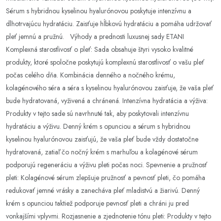
Sérum s hybridnou kyselinou hyalurónovou poskytuje intenzívnu a
dlhotrvajúcu hydratáciu. Zaisťuje hĺbkovú hydratáciu a pomáha udržovať
pleť jemnú a pružnú. Výhody a prednosti luxusnej sady ETANI
Komplexná starostlivosť o pleť: Sada obsahuje štyri vysoko kvalitné
produkty, ktoré spoločne poskytujú komplexnú starostlivosť o vašu pleť
počas celého dňa. Kombinácia denného a nočného krému,
kolagénového séra a séra s kyselinou hyalurónovou zaisťuje, že vaša pleť
bude hydratovaná, vyživená a chránená. Intenzívna hydratácia a výživa:
Produkty v tejto sade sú navrhnuté tak, aby poskytovali intenzívnu
hydratáciu a výživu. Denný krém s opunciou a sérum s hybridnou
kyselinou hyalurónovou zaisťujú, že vaša pleť bude vždy dostatočne
hydratovaná, zatiaľ čo nočný krém s marhuľou a kolagénové sérum
podporujú regeneráciu a výživu pleti počas noci. Spevnenie a pružnosť
pleti: Kolagénové sérum zlepšuje pružnosť a pevnosť pleti, čo pomáha
redukovať jemné vrásky a zanecháva pleť mladistvú a žiarivú. Denný
krém s opunciou taktiež podporuje pevnosť pleti a chráni ju pred
vonkajšími vplyvmi. Rozjasnenie a zjednotenie tónu pleti: Produkty v tejto