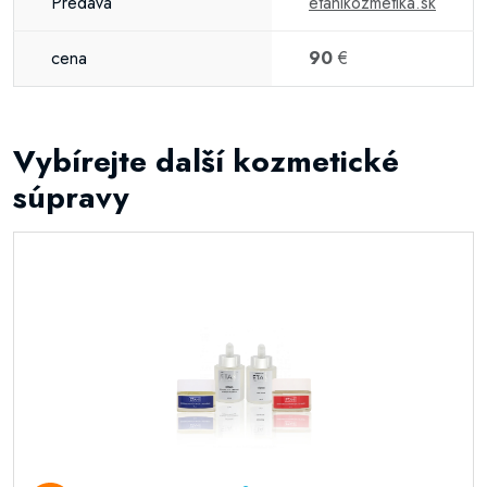
Predáva
etanikozmetika.sk
cena
90
€
Vybírejte další kozmetické
súpravy