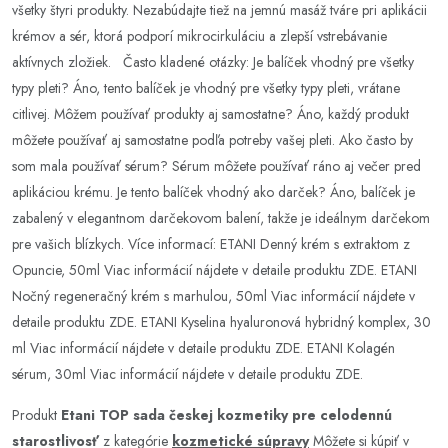
všetky štyri produkty. Nezabúdajte tiež na jemnú masáž tváre pri aplikácii
krémov a sér, ktorá podporí mikrocirkuláciu a zlepší vstrebávanie
aktívnych zložiek. Často kladené otázky: Je balíček vhodný pre všetky
typy pleti? Áno, tento balíček je vhodný pre všetky typy pleti, vrátane
citlivej. Môžem používať produkty aj samostatne? Áno, každý produkt
môžete používať aj samostatne podľa potreby vašej pleti. Ako často by
som mala používať sérum? Sérum môžete používať ráno aj večer pred
aplikáciou krému. Je tento balíček vhodný ako darček? Áno, balíček je
zabalený v elegantnom darčekovom balení, takže je ideálnym darčekom
pre vašich blízkych. Více informací: ETANI Denný krém s extraktom z
Opuncie, 50ml Viac informácií nájdete v detaile produktu ZDE. ETANI
Nočný regeneračný krém s marhulou, 50ml Viac informácií nájdete v
detaile produktu ZDE. ETANI Kyselina hyaluronová hybridný komplex, 30
ml Viac informácií nájdete v detaile produktu ZDE. ETANI Kolagén
sérum, 30ml Viac informácií nájdete v detaile produktu ZDE.
Produkt
Etani TOP sada českej kozmetiky pre celodennú
starostlivosť
z kategórie
kozmetické súpravy
Môžete si kúpiť v