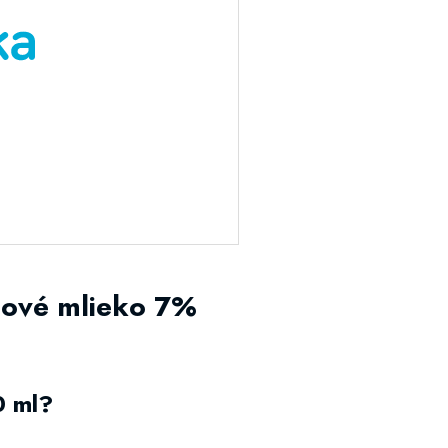
lové mlieko 7%
0 ml?