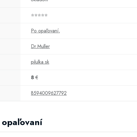
⭐⭐⭐⭐⭐
Po opaľovaní
,
Dr.Muller
pilulka.sk
8
€
8594009627792
o opaľovaní