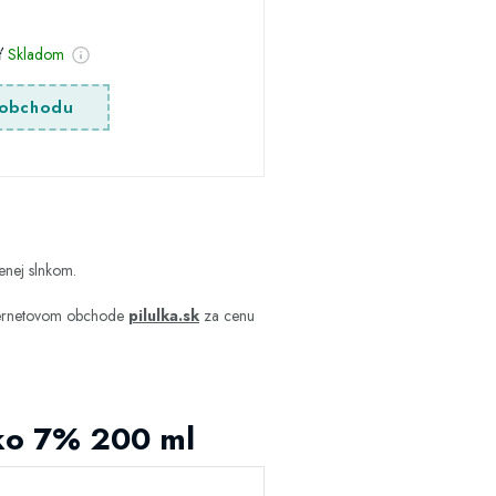
sť
Skladom
obchodu
enej slnkom.
nternetovom obchode
pilulka.sk
za cenu
eko 7% 200 ml