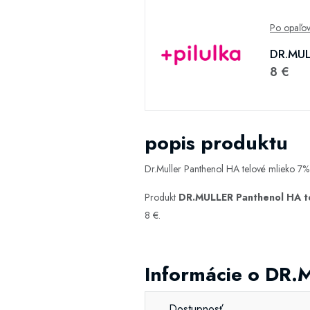
Po opaľov
DR.MUL
8 €
popis produktu
Dr.Muller Panthenol HA telové mlieko 7%
Produkt
DR.MULLER Panthenol HA t
8 €.
Informácie o DR.
Dostupnosť