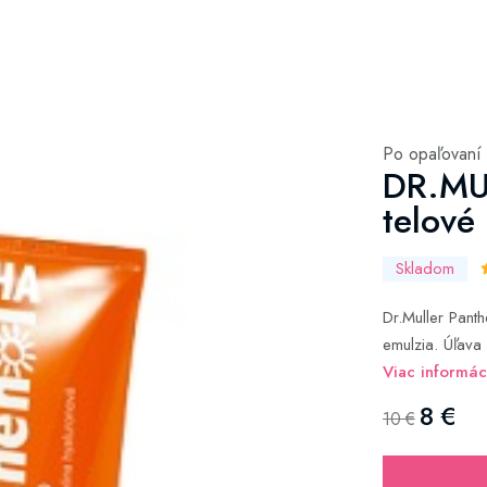
Po opaľovaní
DR.MU
telové
Skladom
Dr.Muller Pant
emulzia. Úľava
Viac informác
8 €
10 €