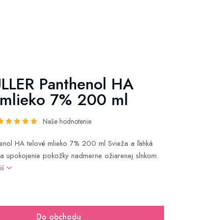
LLER Panthenol HA
 mlieko 7% 200 ml
Naše hodnotenie
henol HA telové mlieko 7% 200 ml Svieža a ľahká
 a upokojenie pokožky nadmerne ožiarenej slnkom.
ií
Do obchodu