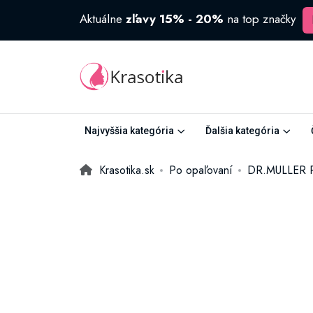
Aktuálne
zľavy 15% - 20%
na top značky
Najvyššia kategória
Ďalšia kategória
Krasotika.sk
Po opaľovaní
DR.MULLER Pa