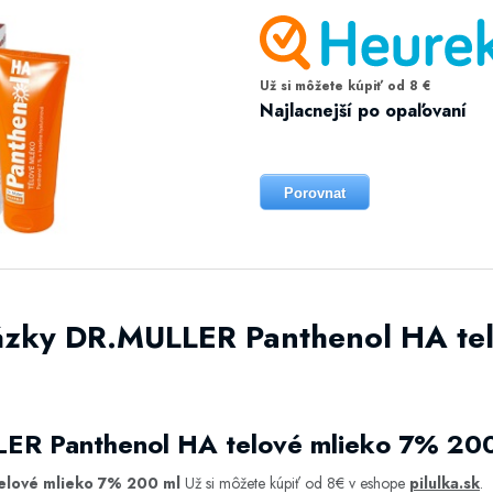
Už si môžete kúpiť od 8 €
Najlacnejší po opaľovaní
Porovnat
ázky DR.MULLER Panthenol HA te
ER Panthenol HA telové mlieko 7% 20
elové mlieko 7% 200 ml
Už si môžete kúpiť od 8€ v eshope
pilulka.sk
.