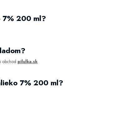
o 7% 200 ml?
kladom?
cii obchod
pilulka.sk
.
mlieko 7% 200 ml?