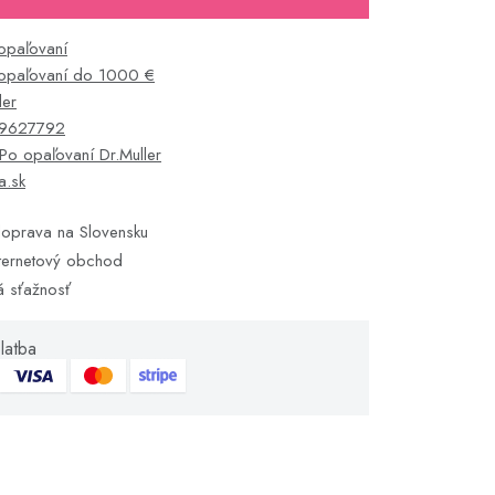
opaľovaní
opaľovaní do 1000 €
ler
9627792
Po opaľovaní Dr.Muller
ka.sk
oprava na Slovensku
ternetový obchod
á sťažnosť
latba