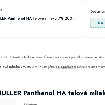
aní
Dostupno
LER Panthenol HA telové mlieko 7% 200 ml:
Do 
 200 ml Svieža a ľahká emulzia. Úľava a upokojenie pokožky nadmerne ožiar
elové mlieko 7% 200 ml
z kategórie
po opaľovaní
Môžete si kúpiť v i
MULLER Panthenol HA telové mli
Skladom