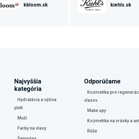
kbloom.sk
kiehls.sk
Najvyššia
Odporúčame
kategória
Kozmetika pre regenerác
Hydratácia a výživa
vlasov
pleti
Make upy
Muži
Kozmetika na vrásky a an
Farby na vlasy
Rúže
Šampóny