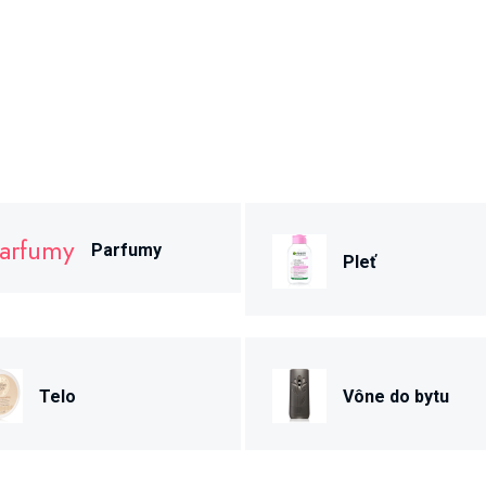
Parfumy
Pleť
Telo
Vône do bytu