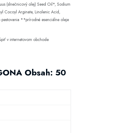
uus (slnečnicový olej) Seed Oil*, Sodium
yl Cocoyl Arginate, Linolenic Acid,
 pestovania **prírodné esenciálne oleje
úpiť v internetovom obchode
GONA Obsah: 50