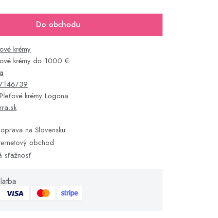
Do obchodu
ťové krémy
ťové krémy do 1000 €
a
7146739
Pleťové krémy Logona
rra.sk
oprava na Slovensku
ternetový obchod
á sťažnosť
latba