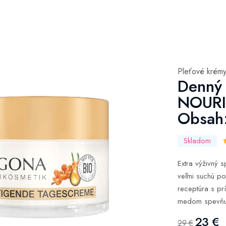
Pleťové krém
Denný
NOUR
Obsah
Skladom
Extra výživný 
veľmi suchú po
receptúra ​​s 
medom spevňuj
23 €
29 €