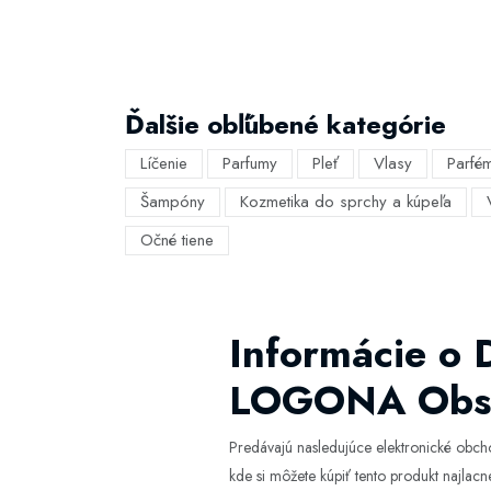
Ďalšie obľúbené kategórie
Líčenie
Parfumy
Pleť
Vlasy
Parfé
Šampóny
Kozmetika do sprchy a kúpeľa
Očné tiene
Informácie 
LOGONA Obsa
Predávajú nasledujúce elektronické obc
kde si môžete kúpiť tento produkt najlacne