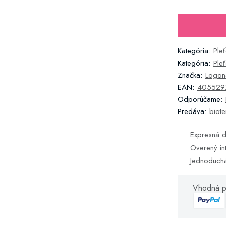
Kategória:
Ple
Kategória:
Ple
Značka:
Logon
EAN:
405529
Odporúčame:
Predáva:
biote
Expresná d
Overený in
Jednoduch
Vhodná p