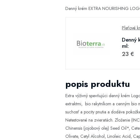
Denný krém EXTRA NOURISHING LOGONA 
Pleťové k
Denný 
ml:
23 €
popis produktu
Extra výživný spevňujúci denný krém Logo
extraktmi, bio rakytníkom a cenným bio 
suchosť a pocity pnutia a dodáva pokožke 
Netestované na zvieratách. Zloženie (INCI
Chinensis (jojobový olej) Seed Oil*, Cet
Olivate, Cetyl Alcohol, Linoleic Acid, C