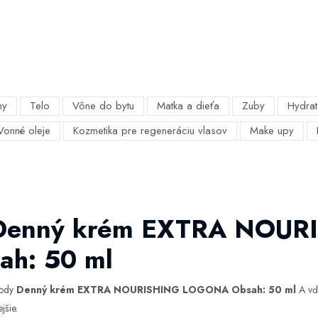
my
Telo
Vône do bytu
Matka a dieťa
Zuby
Hydrat
Vonné oleje
Kozmetika pre regeneráciu vlasov
Make upy
o Denný krém EXTRA NOUR
h: 50 ml
hody
Denný krém EXTRA NOURISHING LOGONA Obsah: 50 ml
A vďa
jšie.