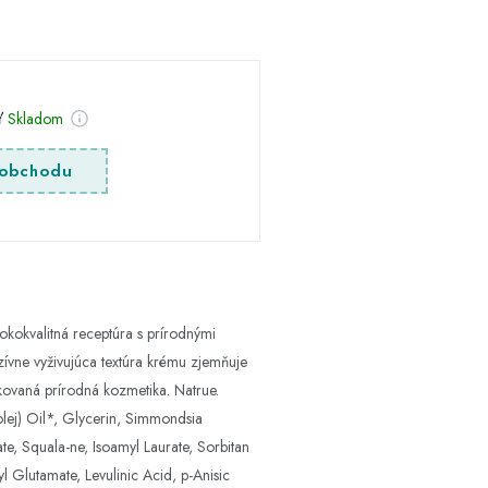
sť
Skladom
obchodu
okvalitná receptúra ​​s prírodnými
ívne vyživujúca textúra krému zjemňuje
ikovaná prírodná kozmetika. Natrue.
 olej) Oil*, Glycerin, Simmondsia
te, Squala-ne, Isoamyl Laurate, Sorbitan
l Glutamate, Levulinic Acid, p-Anisic