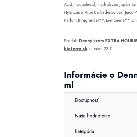
Acid, Tocopherol, Hydrolyzed Jojoba Est
Hydroxide, Aloe Barbadensis Leaf Juice P
Parfum (Fragrance)**, Li-monene**, Lina
Produkt
Denný krém EXTRA NOURI
bioterra.sk
za cenu 23 €.
Informácie o D
ml
Dostupnosť
Naše hodnotenie
Kategória