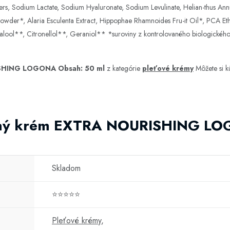
ers, Sodium Lactate, Sodium Hyaluronate, Sodium Levulinate, Helian-thus Ann
owder*, Alaria Esculenta Extract, Hippophae Rhamnoides Fru-it Oil*, PCA Eth
lool**, Citronellol**, Geraniol** *suroviny z kontrolovaného biologického
SHING LOGONA Obsah: 50 ml
z kategórie
pleťové krémy
Môžete si k
enný krém EXTRA NOURISHING LO
Skladom
⭐⭐⭐⭐⭐
Pleťové krémy
,