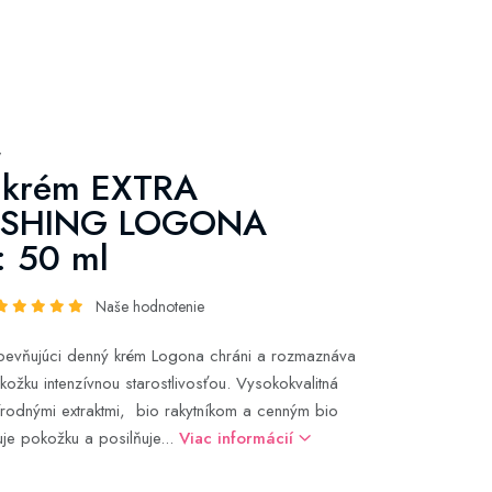
y
 krém EXTRA
ISHING LOGONA
: 50 ml
Naše hodnotenie
spevňujúci denný krém Logona chráni a rozmaznáva
kožku intenzívnou starostlivosťou. Vysokokvalitná
prírodnými extraktmi, bio rakytníkom a cenným bio
e pokožku a posilňuje...
Viac informácií