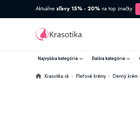
Aktuálne
zľavy 15% - 20%
na top značky
Najvyššia kategória
Ďalšia kategória
Krasotika.sk
Pleťové krémy
Denný krém