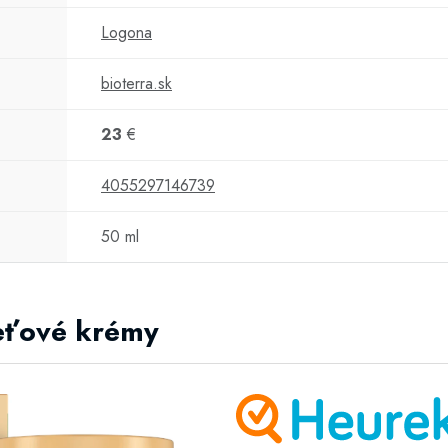
Logona
bioterra.sk
23
€
4055297146739
50 ml
leťové krémy