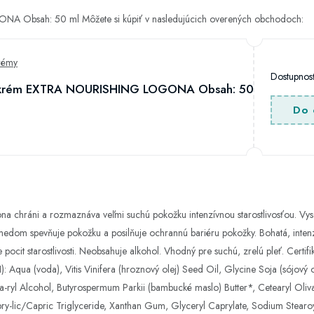
Obsah: 50 ml Môžete si kúpiť v nasledujúcich overených obchodoch:
rémy
Dostupno
krém EXTRA NOURISHING LOGONA Obsah: 50
Do 
na chráni a rozmaznáva veľmi suchú pokožku intenzívnou starostlivosťou. Vysok
medom spevňuje pokožku a posilňuje ochrannú bariéru pokožky. Bohatá, intenz
pocit starostlivosti. Neobsahuje alkohol. Vhodný pre suchú, zrelú pleť. Certif
): Aqua (voda), Vitis Vinifera (hroznový olej) Seed Oil, Glycine Soja (sójový
ea-ryl Alcohol, Butyrospermum Parkii (bambucké maslo) Butter*, Cetearyl Oliva
apry-lic/Capric Triglyceride, Xanthan Gum, Glyceryl Caprylate, Sodium Stearoy