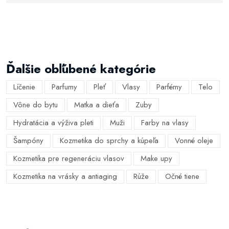
Ďalšie obľúbené kategórie
Líčenie
Parfumy
Pleť
Vlasy
Parfémy
Telo
Vône do bytu
Matka a dieťa
Zuby
Hydratácia a výživa pleti
Muži
Farby na vlasy
Šampóny
Kozmetika do sprchy a kúpeľa
Vonné oleje
Kozmetika pre regeneráciu vlasov
Make upy
Kozmetika na vrásky a antiaging
Rúže
Očné tiene