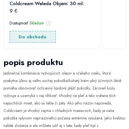
Coldcream Weleda Objem: 30 ml:
9 €
Dostupnosť
Skladom
Do obchodu
popis produktu
Jedinečná kombinácia vyživujúcich olejov a včelieho vosku, ktorá
poskytne úľavu aj veľmi suchej pokožke.Bohatý krém plný účinných látok
pomáha obnovovať ochranný lipidový plášť pokožky. Zároveň kožu
vyživuje a uzamyká v nej vlhkosť. Vhodný na pleť a telo vrátane tých
najsuchších miest, ako sú lakte či päty. Ako jeho názov napovedá,
Coldcream je vhodný najmä v chladných mesiacoch, kedy je naša
pokožka vplyvom nepriaznivého počasia extrémne vysušená. Jeho kvalitou
nabité zloženie si ale môžete užiť aj v lete, kedy pleť trpí v