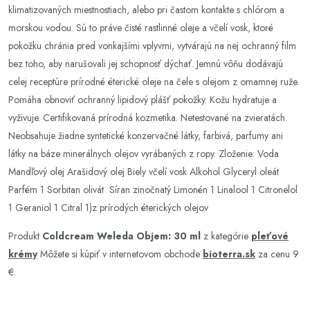
klimatizovaných miestnostiach, alebo pri častom kontakte s chlórom a
morskou vodou. Sú to práve čisté rastlinné oleje a včelí vosk, ktoré
pokožku chránia pred vonkajšími vplyvmi, vytvárajú na nej ochranný film
bez toho, aby narušovali jej schopnosť dýchať. Jemnú vôňu dodávajú
celej receptúre prírodné éterické oleje na čele s olejom z omamnej ruže.
Pomáha obnoviť ochranný lipidový plášť pokožky. Kožu hydratuje a
vyživuje. Certifikovaná prírodná kozmetika. Netestované na zvieratách.
Neobsahuje žiadne syntetické konzervačné látky, farbivá, parfumy ani
látky na báze minerálnych olejov vyrábaných z ropy. Zloženie: Voda
Mandľový olej Arašidový olej Biely včelí vosk Alkohol Glyceryl oleát
Parfém 1 Sorbitan olivát Síran zinočnatý Limonén 1 Linalool 1 Citronelol
1 Geraniol 1 Citral 1)z prírodých éterických olejov
Produkt
Coldcream Weleda Objem: 30 ml
z kategórie
pleťové
krémy
Môžete si kúpiť v internetovom obchode
bioterra.sk
za cenu 9
€.