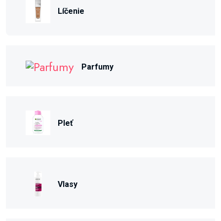
Líčenie
Parfumy
Pleť
Vlasy