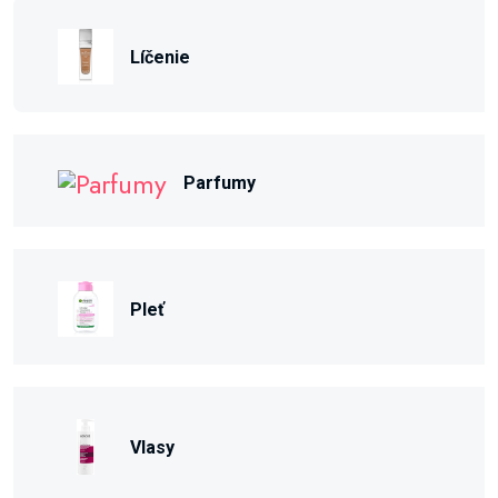
Líčenie
Parfumy
Pleť
Vlasy