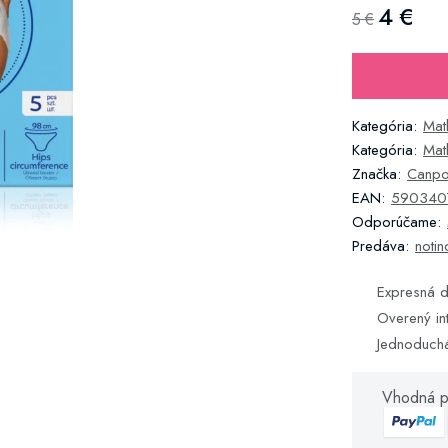
4 €
5 €
Kategória:
Mat
Kategória:
Mat
Značka:
Canpo
EAN:
590340
Odporúčame:
Predáva:
notin
Expresná d
Overený in
Jednoduch
Vhodná p