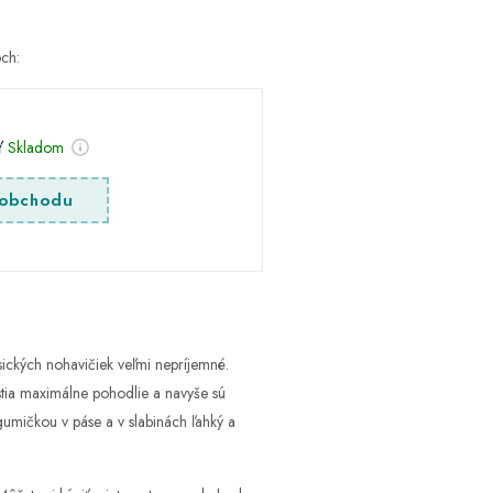
och:
sť
Skladom
obchodu
ických nohavičiek veľmi nepríjemné.
stia maximálne pohodlie a navyše sú
gumičkou v páse a v slabinách ľahký a