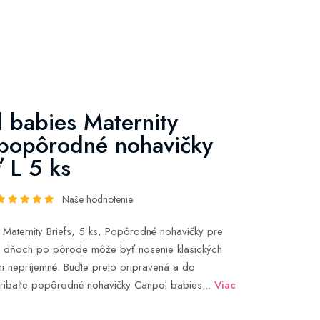
 babies Maternity
 popôrodné nohavičky
ť L 5 ks
Naše hodnotenie
Maternity Briefs, 5 ks, Popôrodné nohavičky pre
h dňoch po pôrode môže byť nosenie klasických
mi nepríjemné. Buďte preto pripravená a do
ribaľte popôrodné nohavičky Canpol babies...
Viac