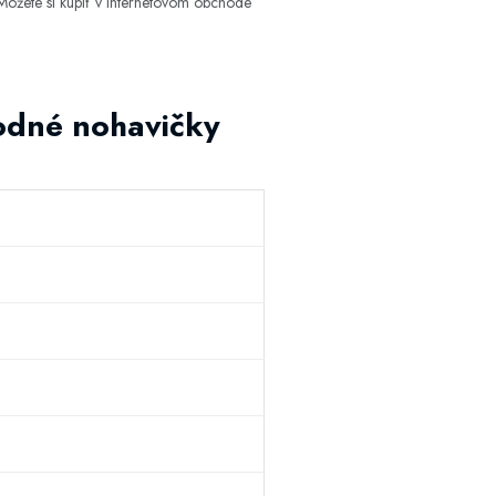
ôžete si kúpiť v internetovom obchode
rodné nohavičky