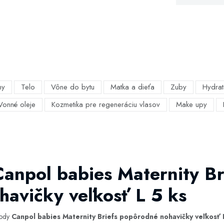
my
Telo
Vône do bytu
Matka a dieťa
Zuby
Hydrat
Vonné oleje
Kozmetika pre regeneráciu vlasov
Make upy
Canpol babies Maternity Br
avičky veľkosť L 5 ks
hody
Canpol babies Maternity Briefs popôrodné nohavičky veľkosť 