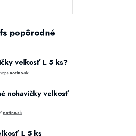
efs popôrodné
ičky veľkosť L 5 ks?
eshope
notino.sk
.
né nohavičky veľkosť
iť
notino.sk
.
ľkosť L 5 ks