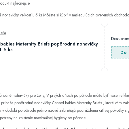
odukt najlacnejšie.
 nohavičky veľkosť L 5 ks Môžete si kúpiť v nasledujúcich overených obchod
ieťa
Dostupno
babies Maternity Briefs popôrodné nohavičky
L 5 ks:
Do 
opôrodné nohavičky pre ženy, V prvých dňoch po pôrode môže byť nosenie klas
 pribaľte popôrodné nohavičky Canpol babies Maternity Briefs , ktoré vám zai
ny v období po pôrode jednorazové zabraňujú podráždeniu citlivej pokožky s 
a potreby na zaistenie maximálnej hygieny po pôrode.