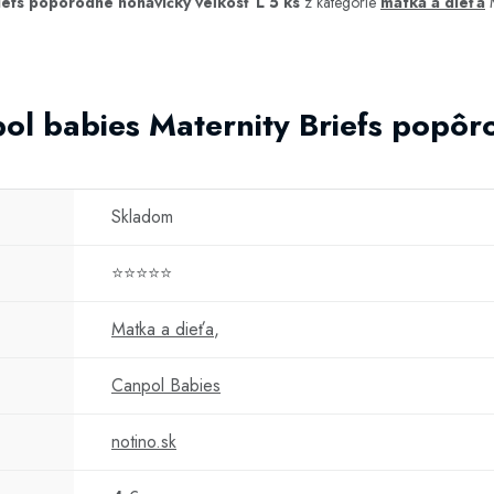
iefs popôrodné nohavičky veľkosť L 5 ks
z kategórie
matka a dieťa
M
pol babies Maternity Briefs popô
Skladom
⭐⭐⭐⭐⭐
Matka a dieťa
,
Canpol Babies
notino.sk