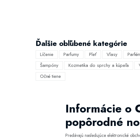
Ďalšie obľúbené kategórie
Líčenie
Parfumy
Pleť
Vlasy
Parfé
Šampóny
Kozmetika do sprchy a kúpeľa
Očné tiene
Informácie o 
popôrodné noh
Predávajú nasledujúce elektronické obc