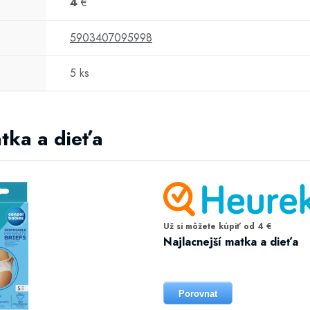
4
€
5903407095998
5 ks
atka a dieťa
Už si môžete kúpiť od 4 €
Najlacnejší matka a dieťa
Porovnat