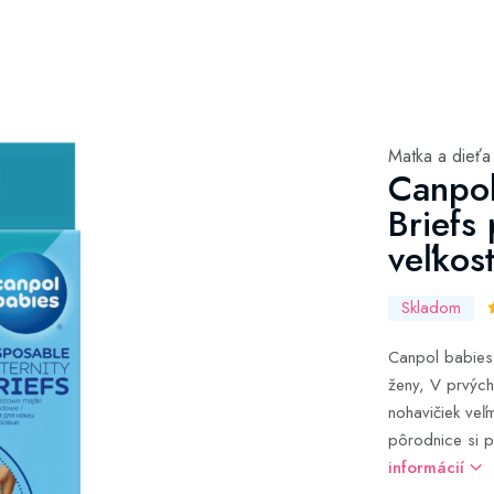
Matka a dieťa
Canpol
Briefs
veľkos
Skladom
Canpol babies 
ženy, V prvýc
nohavičiek veľ
pôrodnice si p
informácií