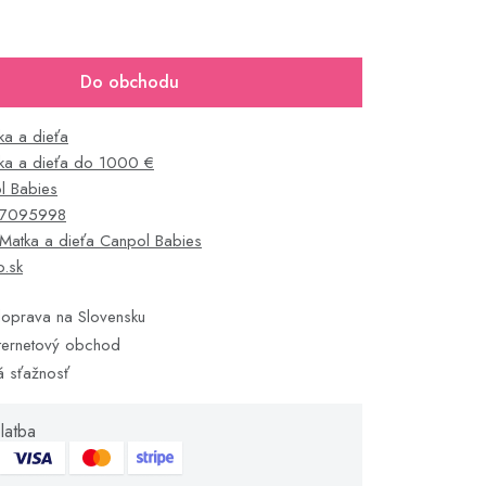
Do obchodu
ka a dieťa
ka a dieťa do 1000 €
l Babies
7095998
Matka a dieťa Canpol Babies
o.sk
oprava na Slovensku
ternetový obchod
á sťažnosť
latba