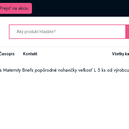
Prejsť na akciu
Časopis
Kontakt
Všetky k
s Maternity Briefs popôrodné nohavičky veľkosť L 5 ks od výrobc