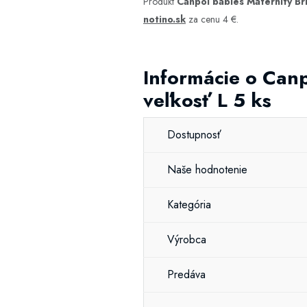
Produkt
Canpol babies Maternity Br
notino.sk
za cenu 4 €.
Informácie o Can
veľkosť L 5 ks
Dostupnosť
Naše hodnotenie
Kategória
Výrobca
Predáva