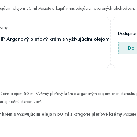
ujúcim olejom 50 ml Môžete si kúpiť v nasledujúcich overených obchodoch:
rémy
Dostupno
P Arganový pleťový krém s vyživujúcim olejom
Do 
úcim olejom 50 ml Výživný pleťový krém s arganovým olejom proti starnutiu p
aj nočnú starostlivosť.
krém s vyživujúcim olejom 50 ml
z kategórie
pleťové krémy
Môžete 