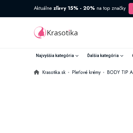
Aktuálne
zľavy 15% - 20%
na top značky
Najvyššia kategória
Ďalšia kategória
Krasotika.sk
Pleťové krémy
BODY TIP Arg