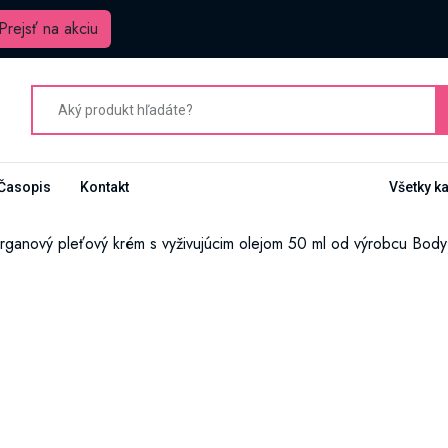
Prejsť na akciu
Časopis
Kontakt
Všetky k
anový pleťový krém s vyživujúcim olejom 50 ml od výrobcu Body