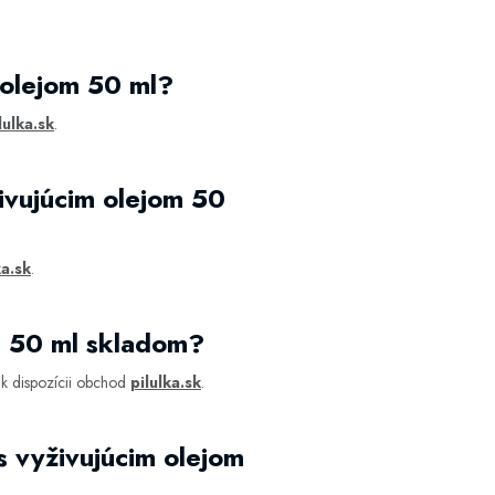
 olejom 50 ml?
lulka.sk
.
vujúcim olejom 50
ka.sk
.
m 50 ml skladom?
 k dispozícii obchod
pilulka.sk
.
 vyživujúcim olejom