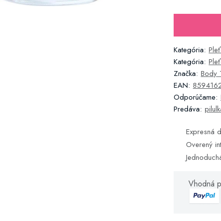
Kategória:
Ple
Kategória:
Ple
Značka:
Body 
EAN:
859416
Odporúčame:
Predáva:
pilul
Expresná d
Overený in
Jednoduch
Vhodná p