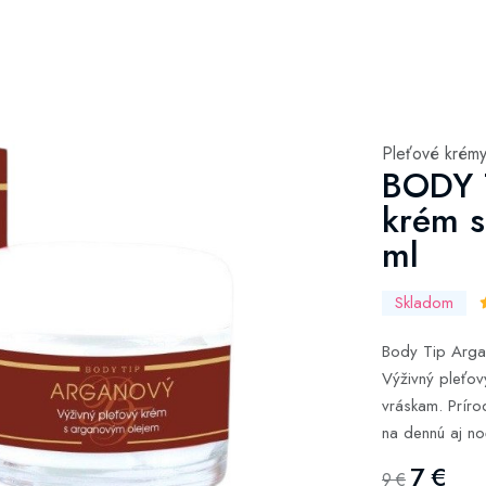
Pleťové krém
BODY T
krém s
ml
Skladom
Body Tip Arga
Výživný pleťov
vráskam. Príro
na dennú aj no
7 €
9 €