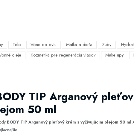
my
Telo
Vône do bytu
Matka a dieťa
Zuby
Hydrat
Vonné oleje
Kozmetika pre regeneráciu vlasov
Make upy
 BODY TIP Arganový pleťov
lejom 50 ml
hody
BODY TIP Arganový pleťový krém s vyživujúcim olejom 50 ml
A
jlacnejšie.