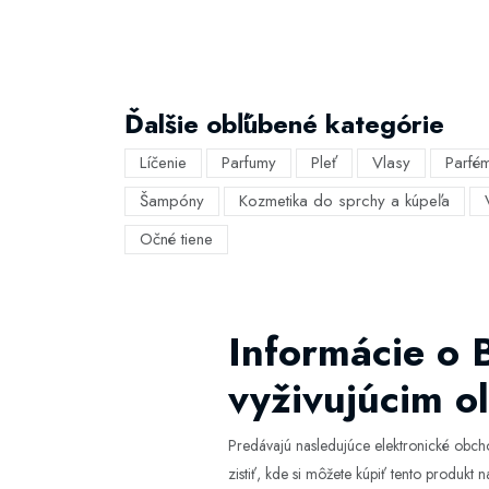
Ďalšie obľúbené kategórie
Líčenie
Parfumy
Pleť
Vlasy
Parfé
Šampóny
Kozmetika do sprchy a kúpeľa
Očné tiene
Informácie o
vyživujúcim o
Predávajú nasledujúce elektronické obc
zistiť, kde si môžete kúpiť tento produkt na