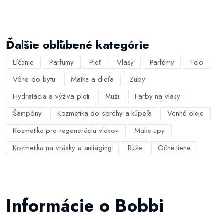
Ďalšie obľúbené kategórie
Líčenie
Parfumy
Pleť
Vlasy
Parfémy
Telo
Vône do bytu
Matka a dieťa
Zuby
Hydratácia a výživa pleti
Muži
Farby na vlasy
Šampóny
Kozmetika do sprchy a kúpeľa
Vonné oleje
Kozmetika pre regeneráciu vlasov
Make upy
Kozmetika na vrásky a antiaging
Rúže
Očné tiene
Informácie o Bobbi