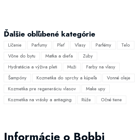
Ďalšie obľúbené kategórie
Líčenie
Parfumy
Pleť
Vlasy
Parfémy
Telo
Vône do bytu
Matka a dieťa
Zuby
Hydratácia a výživa pleti
Muži
Farby na vlasy
Šampóny
Kozmetika do sprchy a kúpeľa
Vonné oleje
Kozmetika pre regeneráciu vlasov
Make upy
Kozmetika na vrásky a antiaging
Rúže
Očné tiene
Informácie o Bobbi