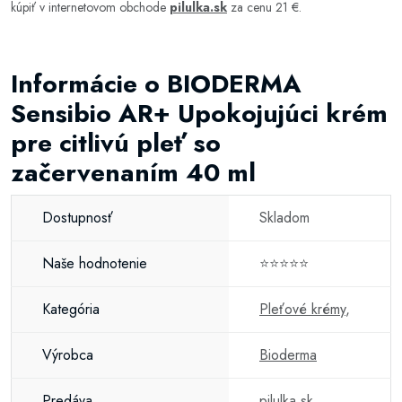
kúpiť v internetovom obchode
pilulka.sk
za cenu 21 €.
Informácie o BIODERMA
Sensibio AR+ Upokojujúci krém
pre citlivú pleť so
začervenaním 40 ml
Dostupnosť
Skladom
Naše hodnotenie
⭐⭐⭐⭐⭐
Kategória
Pleťové krémy
,
Výrobca
Bioderma
Predáva
pilulka.sk