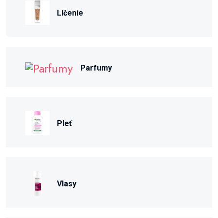
Líčenie
Parfumy
Pleť
Vlasy