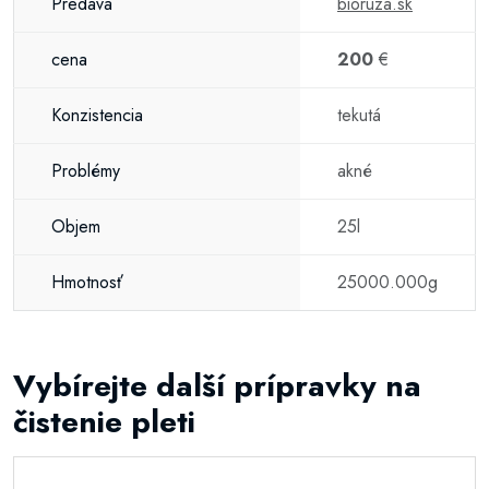
Predáva
bioruza.sk
cena
200
€
Konzistencia
tekutá
Problémy
akné
Objem
25l
Hmotnosť
25000.000g
Vybírejte další prípravky na
čistenie pleti