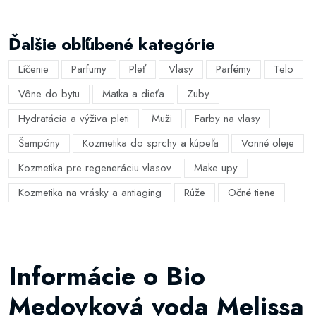
Ďalšie obľúbené kategórie
Líčenie
Parfumy
Pleť
Vlasy
Parfémy
Telo
Vône do bytu
Matka a dieťa
Zuby
Hydratácia a výživa pleti
Muži
Farby na vlasy
Šampóny
Kozmetika do sprchy a kúpeľa
Vonné oleje
Kozmetika pre regeneráciu vlasov
Make upy
Kozmetika na vrásky a antiaging
Rúže
Očné tiene
Informácie o Bio
Medovková voda Melissa