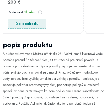
200 €
Dostupnosť
Skladom
Do obchodu
popis produktu
Bio Medovková voda Melissa officinalis 25 l Veľmi jemná kvetinová voda
pomáha prebudiť a tónovať pleť. Je tiež užitočná pre citlivú pokožku a
pomáha pri podráždení a zápale pokožky. Jej príjemná svieža citrónová
vôňa zvyšuje ducha a revitalizuje myseľ. Priaznivé účinky medovkovej
vody: terapeutické využitie, zmäkčuje a zvlhčuje pokožku, omladzuje a
obnovuje pokožku pre všetky typy pleti, podporuje pokojný a uvoľnený
spánok, vhodná proti tmavým kruhom pod očami. Denná starostlivosť: •po
čistení pokožky / sprchovaní, po vystavení sa na slnku, po cvičení, na
cestovanie. Použitie Aplikujte tak často, ako je to potrebné, jeden až