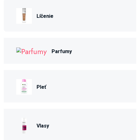
Líčenie
Parfumy
Pleť
Vlasy