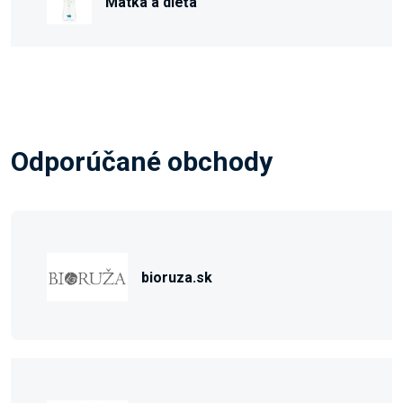
Matka a dieťa
Odporúčané obchody
bioruza.sk