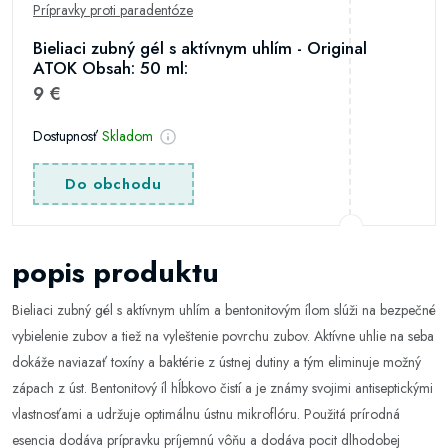
Prípravky proti paradentóze
Bieliaci zubný gél s aktívnym uhlím - Original
ATOK Obsah: 50 ml:
9 €
Dostupnosť
Skladom
Do obchodu
popis produktu
Bieliaci zubný gél s aktívnym uhlím a bentonitovým ílom slúži na bezpečné
vybielenie zubov a tiež na vyleštenie povrchu zubov. Aktívne uhlie na seba
dokáže naviazať toxíny a baktérie z ústnej dutiny a tým eliminuje možný
zápach z úst. Bentonitový íl hĺbkovo čistí a je známy svojimi antiseptickými
vlastnosťami a udržuje optimálnu ústnu mikroflóru. Použitá prírodná
esencia dodáva prípravku príjemnú vôňu a dodáva pocit dlhodobej