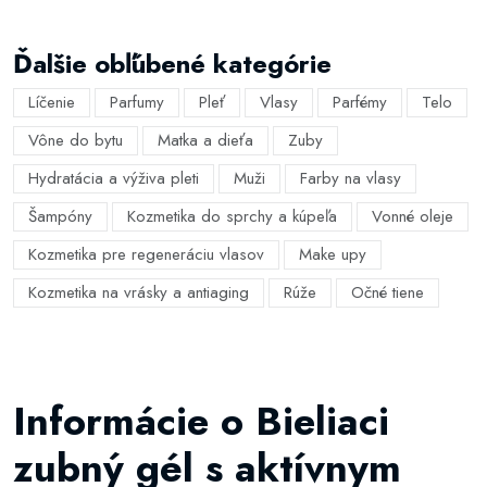
Ďalšie obľúbené kategórie
Líčenie
Parfumy
Pleť
Vlasy
Parfémy
Telo
Vône do bytu
Matka a dieťa
Zuby
Hydratácia a výživa pleti
Muži
Farby na vlasy
Šampóny
Kozmetika do sprchy a kúpeľa
Vonné oleje
Kozmetika pre regeneráciu vlasov
Make upy
Kozmetika na vrásky a antiaging
Rúže
Očné tiene
Informácie o Bieliaci
zubný gél s aktívnym