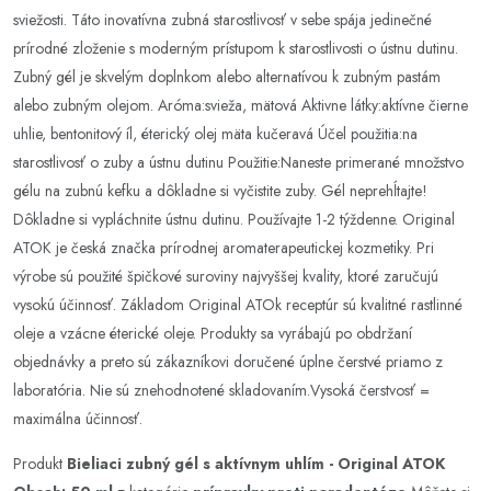
sviežosti. Táto inovatívna zubná starostlivosť v sebe spája jedinečné
prírodné zloženie s moderným prístupom k starostlivosti o ústnu dutinu.
Zubný gél je skvelým doplnkom alebo alternatívou k zubným pastám
alebo zubným olejom. Aróma:svieža, mätová Aktivne látky:aktívne čierne
uhlie, bentonitový íl, éterický olej mäta kučeravá Účel použitia:na
starostlivosť o zuby a ústnu dutinu Použitie:Naneste primerané množstvo
gélu na zubnú kefku a dôkladne si vyčistite zuby. Gél neprehĺtajte!
Dôkladne si vypláchnite ústnu dutinu. Používajte 1-2 týždenne. Original
ATOK je česká značka prírodnej aromaterapeutickej kozmetiky. Pri
výrobe sú použité špičkové suroviny najvyššej kvality, ktoré zaručujú
vysokú účinnosť. Základom Original ATOk receptúr sú kvalitné rastlinné
oleje a vzácne éterické oleje. Produkty sa vyrábajú po obdržaní
objednávky a preto sú zákazníkovi doručené úplne čerstvé priamo z
laboratória. Nie sú znehodnotené skladovaním.Vysoká čerstvosť =
maximálna účinnosť.
Produkt
Bieliaci zubný gél s aktívnym uhlím - Original ATOK