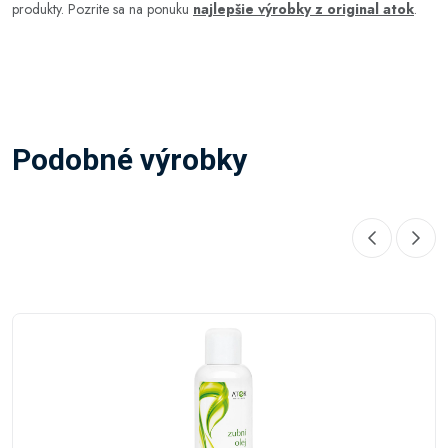
produkty. Pozrite sa na ponuku
najlepšie výrobky z original atok
.
Podobné výrobky