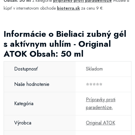
Obsah: 50 ml
z kategórie
prípravky proti paradentóze
Môžete si
kúpiť v internetovom obchode
bioterra.sk
za cenu 9 €.
Informácie o Bieliaci zubný gél
s aktívnym uhlím - Original
ATOK Obsah: 50 ml
Dostupnosť
Skladom
Naše hodnotenie
⭐⭐⭐⭐⭐
Prípravky proti
Kategória
paradentóze
,
Výrobca
Original ATOK