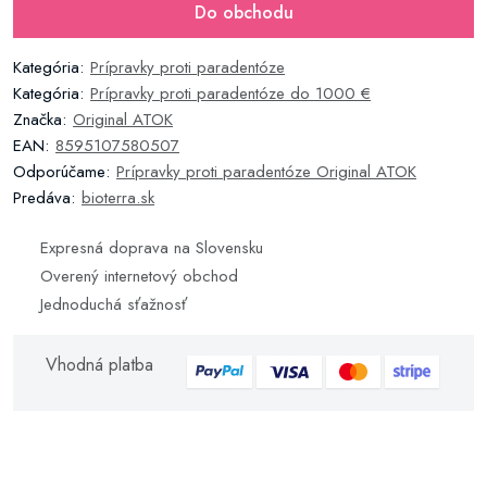
Do obchodu
Kategória:
Prípravky proti paradentóze
Kategória:
Prípravky proti paradentóze do 1000 €
Značka:
Original ATOK
EAN:
8595107580507
Odporúčame:
Prípravky proti paradentóze Original ATOK
Predáva:
bioterra.sk
Expresná doprava na Slovensku
Overený internetový obchod
Jednoduchá sťažnosť
Vhodná platba