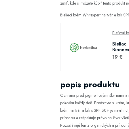
zistiť, kde si môžete kúpiť tento produkt na
Bieliaci krém Whitexpert na tvár a krk 
Pleťové k
Bieliac
Bionnex
19 €
popis produktu
Ochrana pred pigmentovými škvrnami a ro
pokožku každý deň. Predstavte si krém, k
krém na tvár a krk s SPF 30+ je navrhnutý
prírodou a rešpektuje právo na život všet
Pozostávajú len z organických a prírodnýc