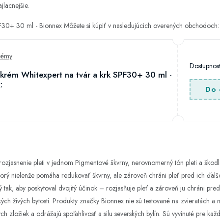
jlacnejšie.
SPF30+ 30 ml - Bionnex Môžete si kúpiť v nasledujúcich overených obchodoch:
rémy
Dostupno
i krém Whitexpert na tvár a krk SPF30+ 30 ml -
:
Do 
zjasnenie pleti v jednom Pigmentové škvrny, nerovnomerný tón pleti a škodli
torý nielenže pomáha redukovať škvrny, ale zároveň chráni pleť pred ich ďalšo
 tak, aby poskytoval dvojitý účinok – rozjasňuje pleť a zároveň ju chráni pre
kých živých bytostí. Produkty značky Bionnex nie sú testované na zvieratách a
h zložiek a odrážajú spoľahlivosť a silu severských bylín. Sú vyvinuté pre každ