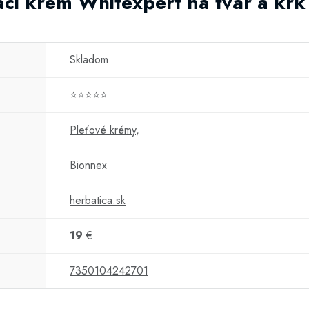
iaci krém Whitexpert na tvár a kr
Skladom
⭐⭐⭐⭐⭐
Pleťové krémy
,
Bionnex
herbatica.sk
19
€
7350104242701