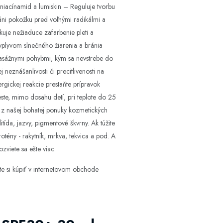
 niacínamid a lumiskin – Reguluje tvorbu
áni pokožku pred voľnými radikálmi a
kuje nežiaduce zafarbenie pleti a
plyvom slnečného žiarenia a bránia
masážnymi pohybmi, kým sa nevstrebe do
neznášanlivosti či precitlivenosti na
rgickej reakcie prestaňte prípravok
ste, mimo dosahu detí, pri teplote do 25
 z našej bohatej ponuky kozmetických
tída, jazvy, pigmentové škvrny. Ak túžite
tény - rakytník, mrkva, tekvica a pod. A
zviete sa ešte viac.
e si kúpiť v internetovom obchode