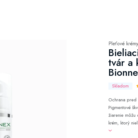
Pleťové krém
Bielia
tvár a
Bionne
Skladom
Ochrana pred p
Pigmentové škv
žiarenie môžu 
krém, ktorý ni