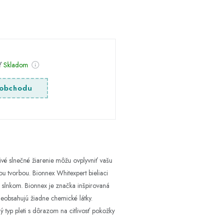
sť
Skladom
obchodu
vé slnečné žiarenie môžu ovplyvniť vašu
u tvorbou. Bionnex Whitexpert bieliaci
d slnkom. Bionnex je značka inšpirovaná
 neobsahujú žiadne chemické látky.
ý typ pleti s dôrazom na citlivosť pokožky