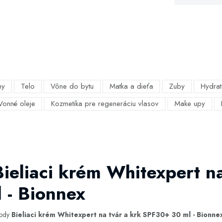
my
Telo
Vône do bytu
Matka a dieťa
Zuby
Hydrat
Vonné oleje
Kozmetika pre regeneráciu vlasov
Make upy
Bieliaci krém Whitexpert na
 - Bionnex
hody
Bieliaci krém Whitexpert na tvár a krk SPF30+ 30 ml - Bionne