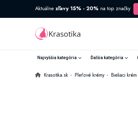
Aktuálne
zľavy 15% - 20%
na top značky
Najvyššia kategória
Ďalšia kategória
Krasotika.sk
Pleťové krémy
Bieliaci kré