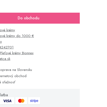
Do obchodu
ťové krémy
ťové krémy do 1000 €
ex
4242701
Pleťové krémy Bionnex
tica.sk
oprava na Slovensku
ternetový obchod
á sťažnosť
latba