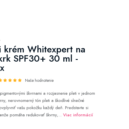
y
ci krém Whitexpert na
 krk SPF30+ 30 ml -
x
Naše hodnotenie
igmentovými škvrnami a rozjasnenie pleti v jednom
rny, nerovnomerný tón pleti a škodlivé slnečné
ovplyvniť vašu pokožku každý deň. Predstavte si
elenže pomáha redukovať škvrny,...
Viac informácií