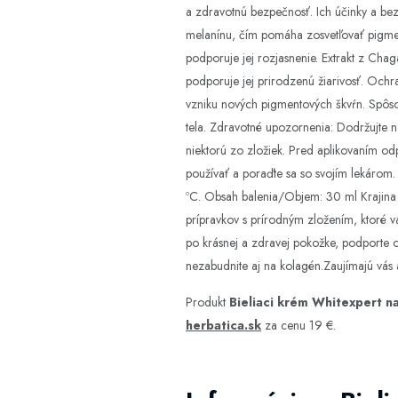
a zdravotnú bezpečnosť. Ich účinky a bez
melanínu, čím pomáha zosvetľovať pigment
podporuje jej rozjasnenie. Extrakt z Cha
podporuje jej prirodzenú žiarivosť. Oc
vzniku nových pigmentových škvŕn. Spôs
tela. Zdravotné upozornenia: Dodržujte ná
niektorú zo zložiek. Pred aplikovaním odp
používať a poraďte sa so svojím lekárom.
ºC. Obsah balenia/Objem: 30 ml Krajina 
prípravkov s prírodným zložením, ktoré vá
po krásnej a zdravej pokožke, podporte op
nezabudnite aj na kolagén.Zaujímajú vás a
Produkt
Bieliaci krém Whitexpert na
herbatica.sk
za cenu 19 €.