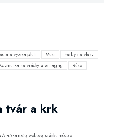
ácia a výživa pleti
Muži
Farby na vlasy
Kozmetika na vrásky a antiaging
Rúže
 tvár a krk
x
A vďaka našej webovej stránke môžete