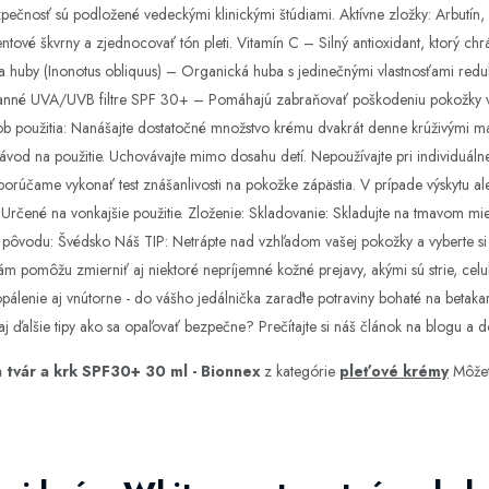
pečnosť sú podložené vedeckými klinickými štúdiami. Aktívne zložky: Arbutín,
ové škvrny a zjednocovať tón pleti. Vitamín C – Silný antioxidant, ktorý chr
ga huby (Inonotus obliquus) – Organická huba s jedinečnými vlastnosťami redu
hranné UVA/UVB filtre SPF 30+ – Pomáhajú zabraňovať poškodeniu pokožky v
ob použitia: Nanášajte dostatočné množstvo krému dvakrát denne krúživými 
vod na použitie. Uchovávajte mimo dosahu detí. Nepoužívajte pri individuálnej 
orúčame vykonať test znášanlivosti na pokožke zápästia. V prípade výskytu ale
 Určené na vonkajšie použitie. Zloženie: Skladovanie: Skladujte na tmavom mie
pôvodu: Švédsko Náš TIP: Netrápte nad vzhľadom vašej pokožky a vyberte si
m pomôžu zmierniť aj niektoré nepríjemné kožné prejavy, akými sú strie, celuli
álenie aj vnútorne - do vášho jedálnička zaraďte potraviny bohaté na betakaro
j ďalšie tipy ako sa opaľovať bezpečne? Prečítajte si náš článok na blogu a do
 tvár a krk SPF30+ 30 ml - Bionnex
z kategórie
pleťové krémy
Môžet