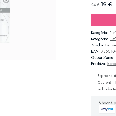
19 €
24 €
Kategória:
Ple
Kategória:
Ple
Značka:
Bionn
EAN:
735010
Odporúčame:
Predáva:
herba
Expresná d
Overený in
Jednoduch
Vhodná p