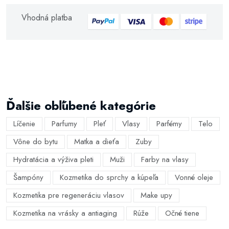
Vhodná platba
Ďalšie obľúbené kategórie
Líčenie
Parfumy
Pleť
Vlasy
Parfémy
Telo
Vône do bytu
Matka a dieťa
Zuby
Hydratácia a výživa pleti
Muži
Farby na vlasy
Šampóny
Kozmetika do sprchy a kúpeľa
Vonné oleje
Kozmetika pre regeneráciu vlasov
Make upy
Kozmetika na vrásky a antiaging
Rúže
Očné tiene