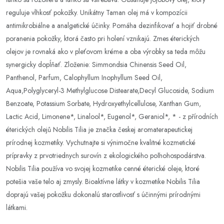
reguluje vlhkosť pokožky. Unikátny Taman olej má v kompozícii
antimikrobiálne a analgetické účinky. Pomáha dezinfikovať a hojiť drobné
poranenia pokožky, ktorá často pri holení vznikajú. Zmes éterických
olejov je rovnaká ako v pleťovom kréme a oba výrobky sa teda môžu
synergicky dopĺňať. Zloženie: Simmondsia Chinensis Seed Oil,
Panthenol, Parfum, Calophyllum Inophyllum Seed Oil,
Aqua,Polyglyceryl-3 Methylglucose Distearate,Decyl Glucoside, Sodium
Benzoate, Potassium Sorbate, Hydroxyethylcellulose, Xanthan Gum,
Lactic Acid, Limonene*, Linalool*, Eugenol*, Geraniol*, * - z přírodních
éterických olejů Nobilis Tilia je značka českej aromaterapeutickej
prírodnej kozmetiky. Vychutnajte si výnimočne kvalitné kozmetické
prípravky z prvotriednych surovín z ekologického poľnohospodárstva.
Nobilis Tilia používa vo svojej kozmetike cenné éterické oleje, ktoré
potešia vaše telo aj zmysly. Bioaktívne látky v kozmetike Nobilis Tilia
doprajú vašej pokožku dokonalú starostlivosť s účinnými prírodnými
látkami.