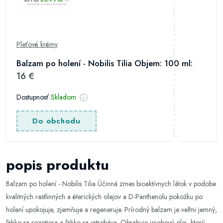
Pleťové krémy
Balzam po holení - Nobilis Tilia Objem: 100 ml:
16 €
Dostupnosť
Skladom
Do obchodu
popis produktu
Balzam po holení - Nobilis Tilia Účinná zmes bioaktívnych látok v podobe
kvalitných rastlinných a éterických olejov a D-Panthenolu pokožku po
holení upokojuje, zjemňuje a regeneruje. Prírodný balzam je veľmi jemný,
ľahko sa rozotiera a ľahko sa vstrebáva. Obsahuje jojobový olej, ktorý