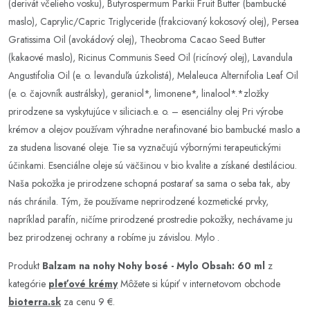
(derivát včelieho vosku), Butyrospermum Parkii Fruit Butter (bambucké
maslo), Caprylic/Capric Triglyceride (frakciovaný kokosový olej), Persea
Gratissima Oil (avokádový olej), Theobroma Cacao Seed Butter
(kakaové maslo), Ricinus Communis Seed Oil (ricínový olej), Lavandula
Angustifolia Oil (e. o. levanduľa úzkolistá), Melaleuca Alternifolia Leaf Oil
(e. o. čajovník austrálsky), geraniol*, limonene*, linalool*.*zložky
prirodzene sa vyskytujúce v siliciach.e. o. – esenciálny olej Pri výrobe
krémov a olejov používam výhradne nerafinované bio bambucké maslo a
za studena lisované oleje. Tie sa vyznačujú výbornými terapeutickými
účinkami. Esenciálne oleje sú väčšinou v bio kvalite a získané destiláciou.
Naša pokožka je prirodzene schopná postarať sa sama o seba tak, aby
nás chránila. Tým, že používame neprirodzené kozmetické prvky,
napríklad parafín, ničíme prirodzené prostredie pokožky, nechávame ju
bez prirodzenej ochrany a robíme ju závislou. Mylo .
Produkt
Balzam na nohy Nohy bosé - Mylo Obsah: 60 ml
z
kategórie
pleťové krémy
Môžete si kúpiť v internetovom obchode
bioterra.sk
za cenu 9 €.