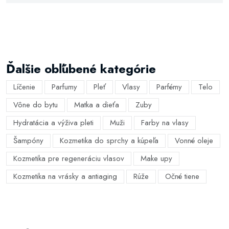
Ďalšie obľúbené kategórie
Líčenie
Parfumy
Pleť
Vlasy
Parfémy
Telo
Vône do bytu
Matka a dieťa
Zuby
Hydratácia a výživa pleti
Muži
Farby na vlasy
Šampóny
Kozmetika do sprchy a kúpeľa
Vonné oleje
Kozmetika pre regeneráciu vlasov
Make upy
Kozmetika na vrásky a antiaging
Rúže
Očné tiene