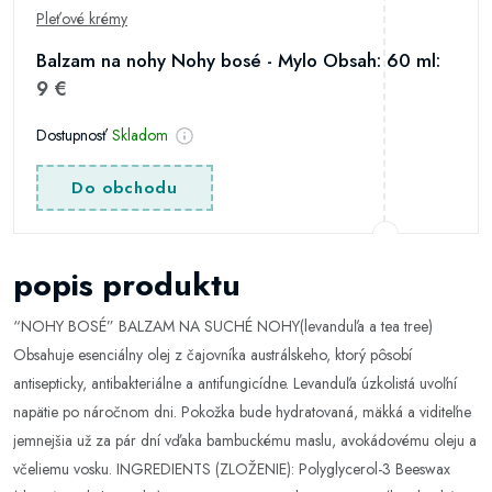
Pleťové krémy
Balzam na nohy Nohy bosé - Mylo Obsah: 60 ml:
9 €
Dostupnosť
Skladom
Do obchodu
popis produktu
“NOHY BOSÉ” BALZAM NA SUCHÉ NOHY(levanduľa a tea tree)
Obsahuje esenciálny olej z čajovníka austrálskeho, ktorý pôsobí
antisepticky, antibakteriálne a antifungicídne. Levanduľa úzkolistá uvoľní
napätie po náročnom dni. Pokožka bude hydratovaná, mäkká a viditeľne
jemnejšia už za pár dní vďaka bambuckému maslu, avokádovému oleju a
včeliemu vosku. INGREDIENTS (ZLOŽENIE): Polyglycerol-3 Beeswax