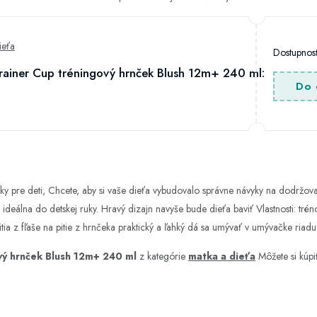
ieťa
Dostupno
rainer Cup tréningový hrnček Blush 12m+ 240 ml:
Do 
y pre deti, Chcete, aby si vaše dieťa vybudovalo správne návyky na dodržov
e ideálna do detskej ruky. Hravý dizajn navyše bude dieťa baviť Vlastnosti: tré
itia z fľaše na pitie z hrnčeka praktický a ľahký dá sa umývať v umývačke riadu
vý hrnček Blush 12m+ 240 ml
z kategórie
matka a dieťa
Môžete si kúp