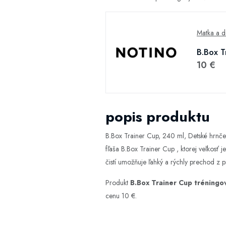
Matka a d
B.Box T
10 €
popis produktu
B.Box Trainer Cup, 240 ml, Detské hrnček
fľaša B.Box Trainer Cup , ktorej veľkosť j
čistí umožňuje ľahký a rýchly prechod z p
Produkt
B.Box Trainer Cup tréningo
cenu 10 €.