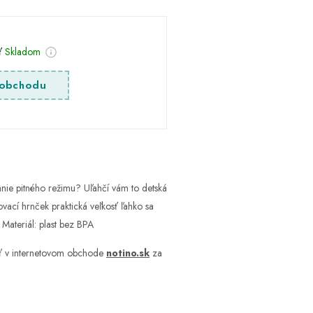
sť
Skladom
obchodu
anie pitného režimu? Uľahčí vám to detská
novací hrnček praktická veľkosť ľahko sa
 Materiál: plast bez BPA
iť v internetovom obchode
notino.sk
za