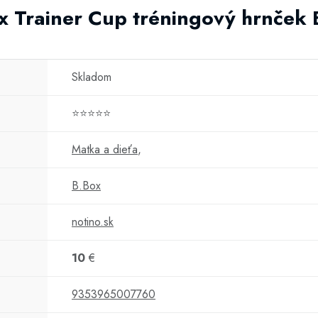
ox Trainer Cup tréningový hrnček
Skladom
⭐⭐⭐⭐⭐
Matka a dieťa
,
B.Box
notino.sk
10
€
9353965007760