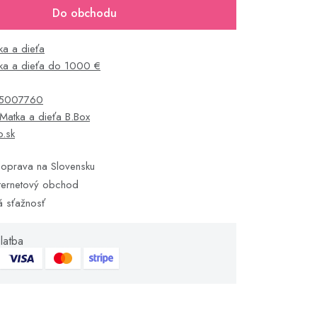
Do obchodu
ka a dieťa
ka a dieťa do 1000 €
5007760
Matka a dieťa B.Box
o.sk
oprava na Slovensku
ternetový obchod
á sťažnosť
latba