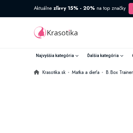
Aktuálne
zľavy 15% - 20%
na top značky
Najvyššia kategória
Ďalšia kategória
Krasotika.sk
Matka a dieťa
B.Box Traine