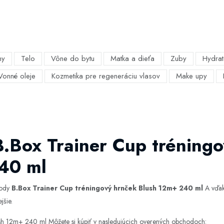
my
Telo
Vône do bytu
Matka a dieťa
Zuby
Hydrat
Vonné oleje
Kozmetika pre regeneráciu vlasov
Make upy
B.Box Trainer Cup tréning
40 ml
hody
B.Box Trainer Cup tréningový hrnček Blush 12m+ 240 ml
A vďaka
jšie.
ush 12m+ 240 ml Môžete si kúpiť v nasledujúcich overených obchodoch: