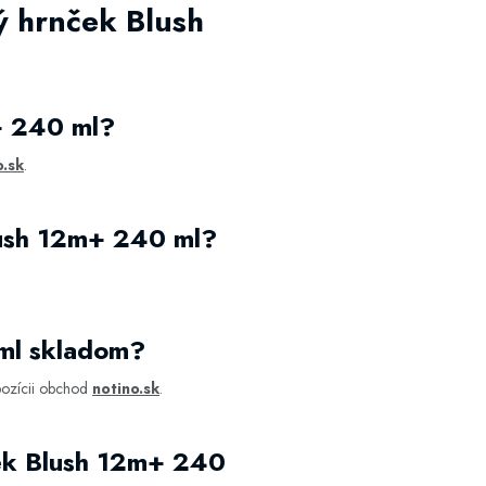
ý hrnček Blush
+ 240 ml?
o.sk
.
lush 12m+ 240 ml?
 ml skladom?
pozícii obchod
notino.sk
.
ček Blush 12m+ 240