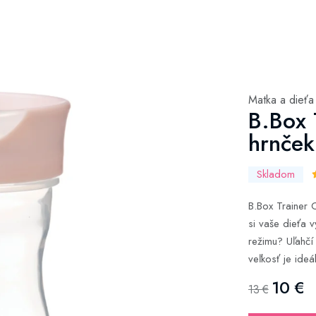
Matka a dieťa
B.Box 
hrnček
Skladom
B.Box Trainer 
si vaše dieťa 
režimu? Uľahčí 
veľkosť je ideá
10 €
13 €