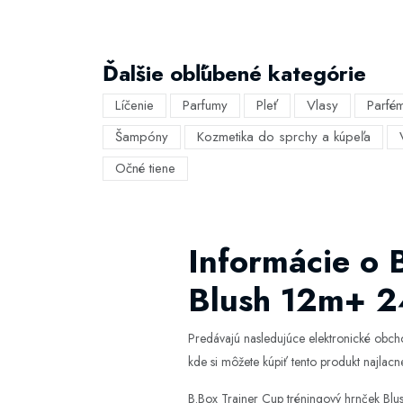
Ďalšie obľúbené kategórie
Líčenie
Parfumy
Pleť
Vlasy
Parfé
Šampóny
Kozmetika do sprchy a kúpeľa
Očné tiene
Informácie o 
Blush 12m+ 2
Predávajú nasledujúce elektronické obc
kde si môžete kúpiť tento produkt najlacne
B.Box Trainer Cup tréningový hrnček Bl