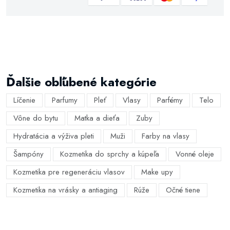
Ďalšie obľúbené kategórie
Líčenie
Parfumy
Pleť
Vlasy
Parfémy
Telo
Vône do bytu
Matka a dieťa
Zuby
Hydratácia a výživa pleti
Muži
Farby na vlasy
Šampóny
Kozmetika do sprchy a kúpeľa
Vonné oleje
Kozmetika pre regeneráciu vlasov
Make upy
Kozmetika na vrásky a antiaging
Rúže
Očné tiene