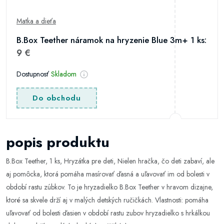
Matka a dieťa
B.Box Teether náramok na hryzenie Blue 3m+ 1 ks:
9 €
Dostupnosť
Skladom
Do obchodu
popis produktu
B.Box Teether, 1 ks, Hryzátka pre deti, Nielen hračka, čo deti zabaví, ale
aj pomôcka, ktorá pomáha masírovať ďasná a uľavovať im od bolesti v
období rastu zúbkov. To je hryzadielko B.Box Teether v hravom dizajne,
ktoré sa skvele drží aj v malých detských ručičkách. Vlastnosti: pomáha
uľavovať od bolesti ďasien v období rastu zubov hryzadielko s hrkálkou