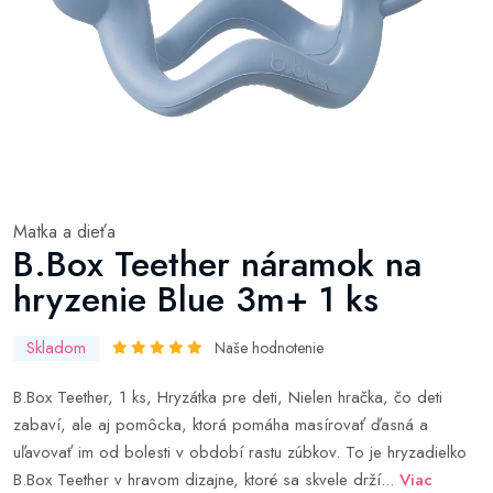
Matka a dieťa
B.Box Teether náramok na
hryzenie Blue 3m+ 1 ks
Skladom
Naše hodnotenie
B.Box Teether, 1 ks, Hryzátka pre deti, Nielen hračka, čo deti
zabaví, ale aj pomôcka, ktorá pomáha masírovať ďasná a
uľavovať im od bolesti v období rastu zúbkov. To je hryzadielko
B.Box Teether v hravom dizajne, ktoré sa skvele drží...
Viac