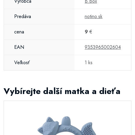
Výrobca
B.Box
Predáva
notino.sk
cena
9
€
EAN
9353965002604
Veľkosť
1 ks
Vybírejte další matka a dieťa