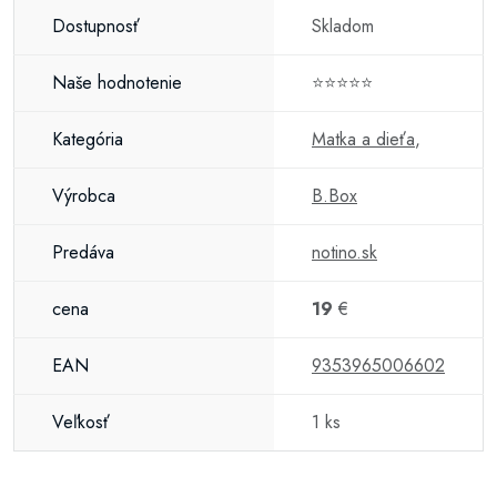
Dostupnosť
Skladom
Naše hodnotenie
⭐⭐⭐⭐⭐
Kategória
Matka a dieťa
,
Výrobca
B.Box
Predáva
notino.sk
cena
19
€
EAN
9353965006602
Veľkosť
1 ks