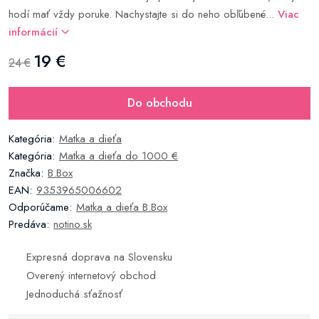
hodí mať vždy poruke. Nachystajte si do neho obľúbené...
Viac
informácií
19 €
24 €
Do obchodu
Kategória:
Matka a dieťa
Kategória:
Matka a dieťa do 1000 €
Značka:
B.Box
EAN:
9353965006602
Odporúčame:
Matka a dieťa B.Box
Predáva:
notino.sk
Expresná doprava na Slovensku
Overený internetový obchod
Jednoduchá sťažnosť