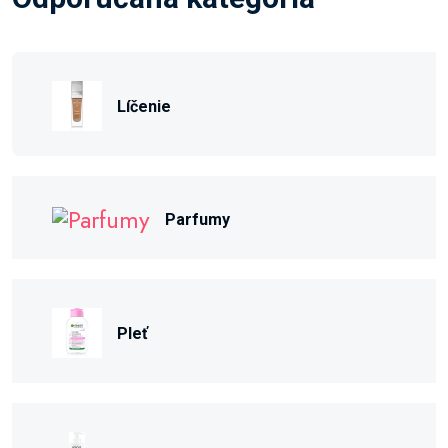
Líčenie
Parfumy
Pleť