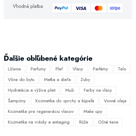
Vhodná platba
Ďalšie obľúbené kategórie
Líčenie
Parfumy
Pleť
Vlasy
Parfémy
Telo
Vône do bytu
Matka a dieťa
Zuby
Hydratácia a výživa pleti
Muži
Farby na vlasy
Šampóny
Kozmetika do sprchy a kúpeľa
Vonné oleje
Kozmetika pre regeneráciu vlasov
Make upy
Kozmetika na vrásky a antiaging
Rúže
Očné tiene