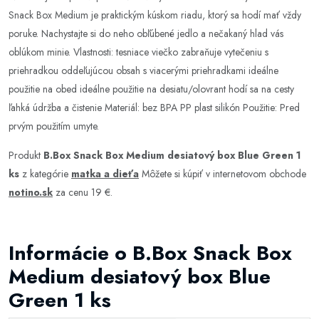
Snack Box Medium je praktickým kúskom riadu, ktorý sa hodí mať vždy
poruke. Nachystajte si do neho obľúbené jedlo a nečakaný hlad vás
oblúkom minie. Vlastnosti: tesniace viečko zabraňuje vytečeniu s
priehradkou oddeľujúcou obsah s viacerými priehradkami ideálne
použitie na obed ideálne použitie na desiatu/olovrant hodí sa na cesty
ľahká údržba a čistenie Materiál: bez BPA PP plast silikón Použitie: Pred
prvým použitím umyte.
Produkt
B.Box Snack Box Medium desiatový box Blue Green 1
ks
z kategórie
matka a dieťa
Môžete si kúpiť v internetovom obchode
notino.sk
za cenu 19 €.
Informácie o B.Box Snack Box
Medium desiatový box Blue
Green 1 ks