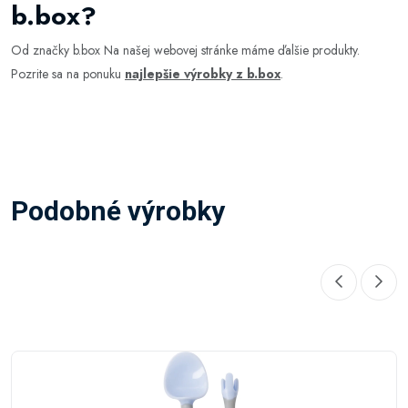
b.box?
Od značky b.box Na našej webovej stránke máme ďalšie produkty.
Pozrite sa na ponuku
najlepšie výrobky z b.box
.
Podobné výrobky