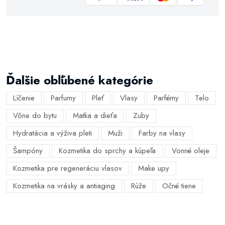
Ďalšie obľúbené kategórie
Líčenie
Parfumy
Pleť
Vlasy
Parfémy
Telo
Vône do bytu
Matka a dieťa
Zuby
Hydratácia a výživa pleti
Muži
Farby na vlasy
Šampóny
Kozmetika do sprchy a kúpeľa
Vonné oleje
Kozmetika pre regeneráciu vlasov
Make upy
Kozmetika na vrásky a antiaging
Rúže
Očné tiene