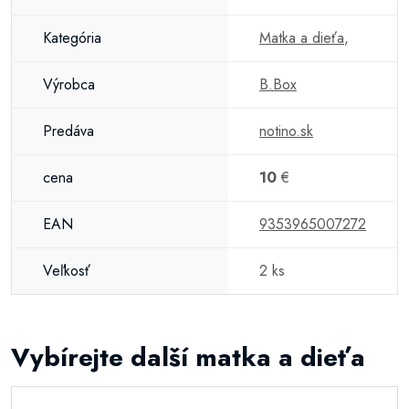
Kategória
Matka a dieťa
,
Výrobca
B.Box
Predáva
notino.sk
cena
10
€
EAN
9353965007272
Veľkosť
2 ks
Vybírejte další matka a dieťa