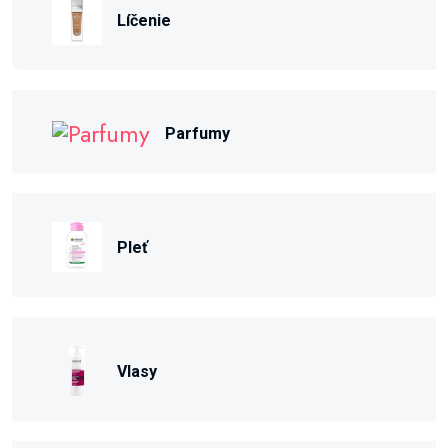
Líčenie
Parfumy
Pleť
Vlasy