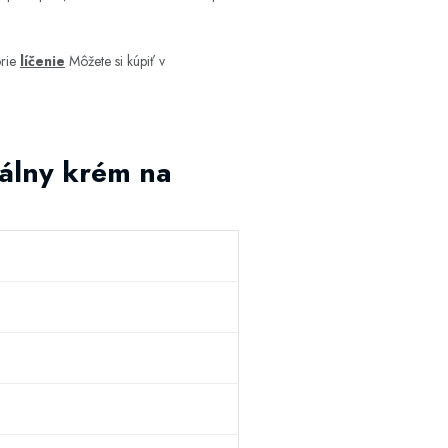
órie
líčenie
Môžete si kúpiť v
rálny krém na