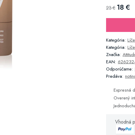
18 €
23 €
Kategória:
Líče
Kategória:
Líč
Značka:
Attitud
EAN:
626232
Odporúčame:
Predáva:
notin
Expresná d
Overený in
Jednoduch
Vhodná p