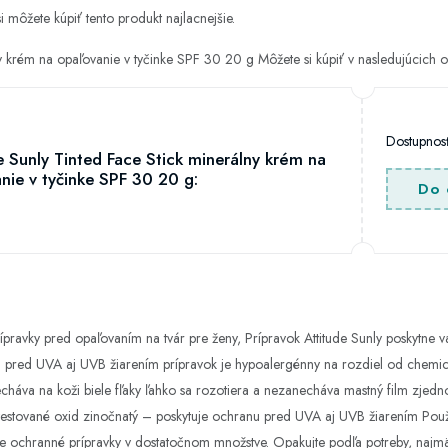
i môžete kúpiť tento produkt najlacnejšie.
lny krém na opaľovanie v tyčinke SPF 30 20 g Môžete si kúpiť v nasledujúcic
Dostupno
e Sunly Tinted Face Stick minerálny krém na
nie v tyčinke SPF 30 20 g:
Do 
rípravky pred opaľovaním na tvár pre ženy, Prípravok Attitude Sunly poskytne v
žu pred UVA aj UVB žiarením prípravok je hypoalergénny na rozdiel od chemick
cháva na koži biele fľaky ľahko sa rozotiera a nezanecháva mastný film zjedn
stované oxid zinočnatý – poskytuje ochranu pred UVA aj UVB žiarením Použiti
jte ochranné prípravky v dostatočnom množstve. Opakujte podľa potreby, najm