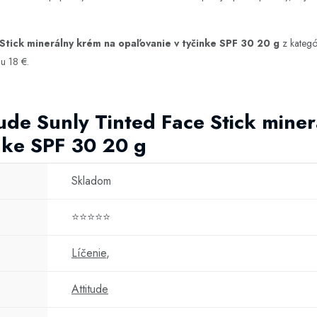
 Stick minerálny krém na opaľovanie v tyčinke SPF 30 20 g
z kateg
u 18 €.
tude Sunly Tinted Face Stick mine
nke SPF 30 20 g
Skladom
⭐⭐⭐⭐⭐
Líčenie
,
Attitude