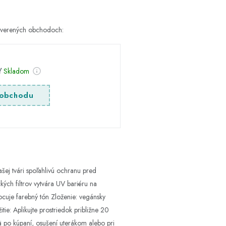
h overených obchodoch:
sť
Skladom
obchodu
ašej tvári spoľahlivú ochranu pred
ých filtrov vytvára UV bariéru na
ocuje farebný tón Zloženie: vegánsky
e: Aplikujte prostriedok približne 20
ä po kúpaní, osušení uterákom alebo pri