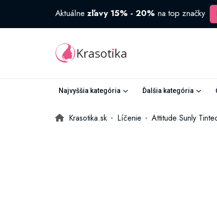
Aktuálne
zľavy 15% - 20%
na top značky
Najvyššia kategória
Ďalšia kategória
Krasotika.sk
Líčenie
Attitude Sunly Tint