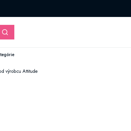
ategórie
od výrobcu Attitude