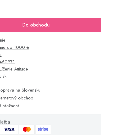
Do obchodu
nie
enie do 1000 €
e
460971
Líčenie Attitude
o.sk
oprava na Slovensku
ternetový obchod
á sťažnosť
latba