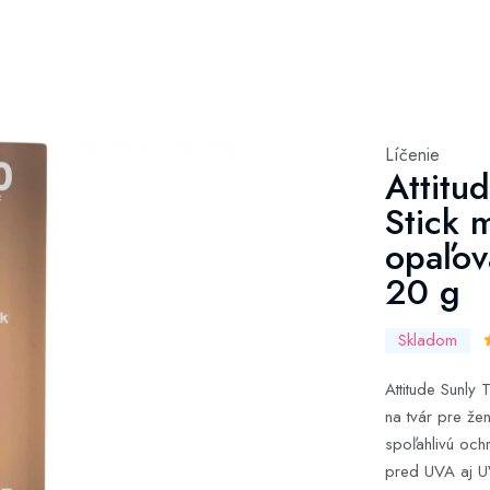
Líčenie
Attitu
Stick 
opaľov
20 g
Skladom
Attitude Sunly
na tvár pre žen
spoľahlivú och
pred UVA aj U