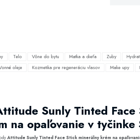
my
Telo
Vône do bytu
Matka a dieťa
Zuby
Hydrat
Vonné oleje
Kozmetika pre regeneráciu vlasov
Make upy
ttitude Sunly Tinted Face 
m na opaľovanie v tyčinke
hody
Attitude Sunly Tinted Face Stick minerálny krém na opaľovani