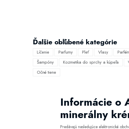
Ďalšie obľúbené kategórie
Líčenie
Parfumy
Pleť
Vlasy
Parfé
Šampóny
Kozmetika do sprchy a kúpeľa
Očné tiene
Informácie o A
minerálny kré
Predávajú nasledujúce elektronické obc