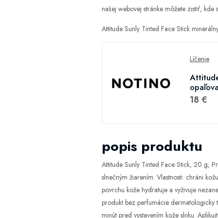
našej webovej stránke môžete zistiť, kde s
Attitude Sunly Tinted Face Stick minerá
Líčenie
Attitud
opaľova
18 €
popis produktu
Attitude Sunly Tinted Face Stick, 20 g, P
slnečným žiarením. Vlastnosti: chráni ko
povrchu kože hydratuje a vyživuje nezane
produkt bez parfumácie dermatologicky te
minút pred vystavením kože slnku. Apliku