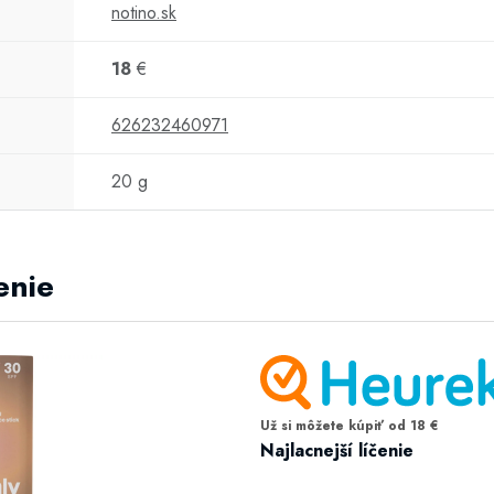
notino.sk
18
€
626232460971
20 g
enie
Už si môžete kúpiť od 18 €
Najlacnejší líčenie