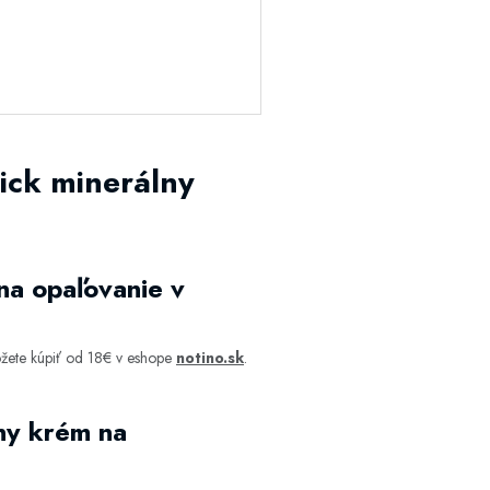
ick minerálny
na opaľovanie v
žete kúpiť od 18€ v eshope
notino.sk
.
lny krém na