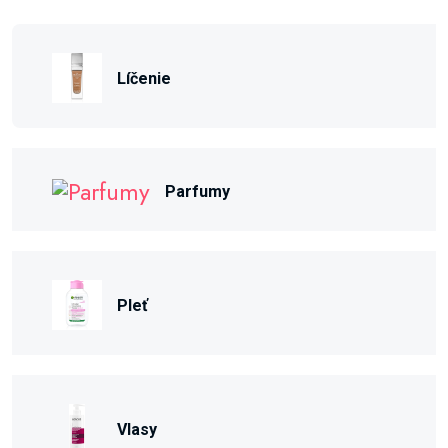
Líčenie
Parfumy
Pleť
Vlasy