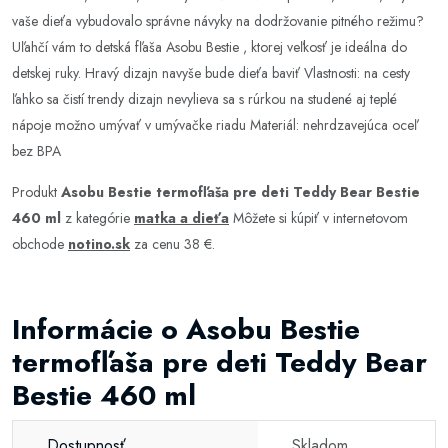
vaše dieťa vybudovalo správne návyky na dodržovanie pitného režimu?
Uľahčí vám to detská fľaša Asobu Bestie , ktorej veľkosť je ideálna do
detskej ruky. Hravý dizajn navyše bude dieťa baviť Vlastnosti: na cesty
ľahko sa čistí trendy dizajn nevylieva sa s rúrkou na studené aj teplé
nápoje možno umývať v umývačke riadu Materiál: nehrdzavejúca oceľ
bez BPA
Produkt
Asobu Bestie termofľaša pre deti Teddy Bear Bestie
460 ml
z kategórie
matka a dieťa
Môžete si kúpiť v internetovom
obchode
notino.sk
za cenu 38 €.
Informácie o Asobu Bestie
termofľaša pre deti Teddy Bear
Bestie 460 ml
Dostupnosť
Skladom