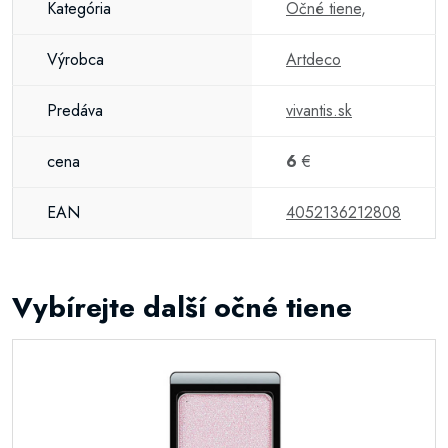
Kategória
Očné tiene
,
Výrobca
Artdeco
Predáva
vivantis.sk
cena
6
€
EAN
4052136212808
Vybírejte další očné tiene