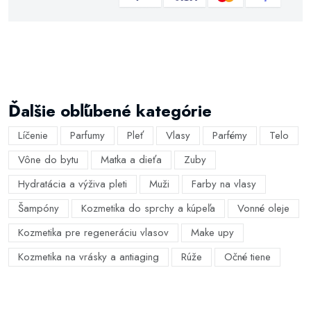
Ďalšie obľúbené kategórie
Líčenie
Parfumy
Pleť
Vlasy
Parfémy
Telo
Vône do bytu
Matka a dieťa
Zuby
Hydratácia a výživa pleti
Muži
Farby na vlasy
Šampóny
Kozmetika do sprchy a kúpeľa
Vonné oleje
Kozmetika pre regeneráciu vlasov
Make upy
Kozmetika na vrásky a antiaging
Rúže
Očné tiene