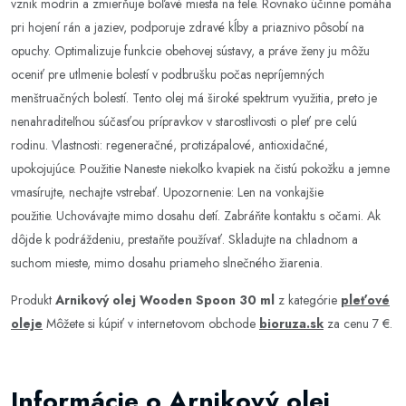
vznik modrín a zmierňuje boľavé miesta na tele. Rovnako účinne pomáha
pri hojení rán a jaziev, podporuje zdravé kĺby a priaznivo pôsobí na
opuchy. Optimalizuje funkcie obehovej sústavy, a práve ženy ju môžu
oceniť pre utlmenie bolestí v podbrušku počas nepríjemných
menštruačných bolestí. Tento olej má široké spektrum využitia, preto je
nenahraditeľnou súčasťou prípravkov v starostlivosti o pleť pre celú
rodinu. Vlastnosti: regeneračné, protizápalové, antioxidačné,
upokojujúce. Použitie Naneste niekoľko kvapiek na čistú pokožku a jemne
vmasírujte, nechajte vstrebať. Upozornenie: Len na vonkajšie
použitie. Uchovávajte mimo dosahu detí. Zabráňte kontaktu s očami. Ak
dôjde k podráždeniu, prestaňte používať. Skladujte na chladnom a
suchom mieste, mimo dosahu priameho slnečného žiarenia.
Produkt
Arnikový olej Wooden Spoon 30 ml
z kategórie
pleťové
oleje
Môžete si kúpiť v internetovom obchode
bioruza.sk
za cenu 7 €.
Informácie o Arnikový olej