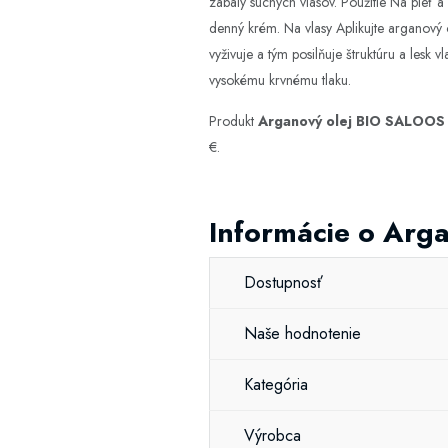
zábaly suchých vlasov. Použitie Na pleť 
denný krém. Na vlasy Aplikujte arganový 
vyživuje a tým posilňuje štruktúru a lesk 
vysokému krvnému tlaku.
Produkt
Arganový olej BIO SALOOS
€.
Informácie o Arg
Dostupnosť
Naše hodnotenie
Kategória
Výrobca