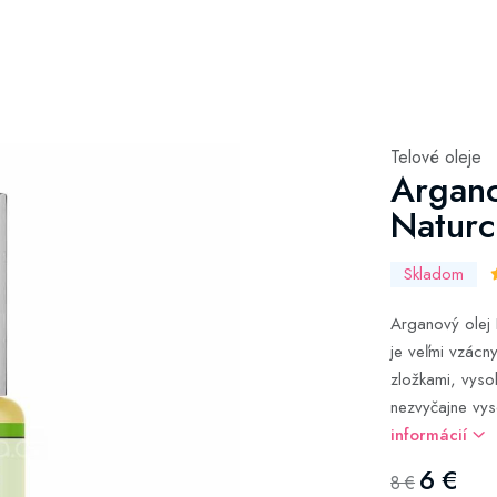
Telové oleje
Argan
Naturc
Skladom
Arganový olej
je veľmi vzácn
zložkami, vys
nezvyčajne vys
informácií
6 €
8 €