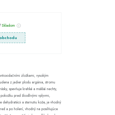
sť
Skladom
obchodu
ntioxidačními zložkami, vysokým
udena z jadier plodu argánia, stromu
rásky, spevňuje krehké a mäkké nechty,
i pokožku pred škodlivými vplyvmi,
 dehydratácii a starnutiu kože, je vhodný
 pred a po holení, vhodný na posilňujúce