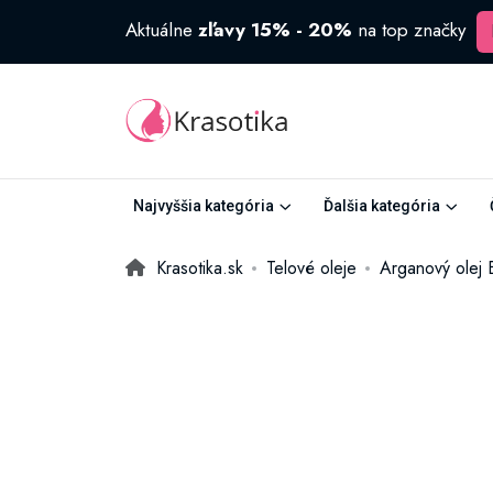
Aktuálne
zľavy 15% - 20%
na top značky
Najvyššia kategória
Ďalšia kategória
Krasotika.sk
Telové oleje
Arganový olej