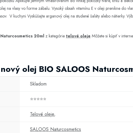
a pokožku Aplikujte jemným vmasírovaním do vlhkej pokožky tváre, krku a dek
olej na vlasy vo forme zábalu. Vysoký obsah vitamínu E v oleji prenikne do vl
vlasov. V kuchyni Vyskúšajte arganový olej na studené šaláty alebo nátierky. Vý
 Naturcosmetics 20ml
z kategórie
telové oleje
Môžete si kúpiť v inte
anový olej BIO SALOOS Naturcosm
Skladom
⭐⭐⭐⭐⭐
Telové oleje
,
SALOOS Naturcosmetics