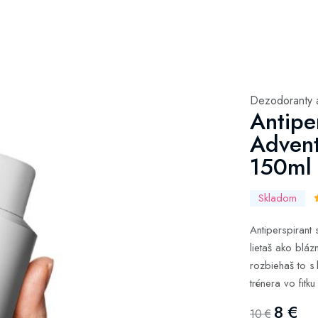
Dezodoranty a
Antipe
Advent
150ml
Skladom
Antiperspirant
lietaš ako blá
rozbiehaš to s
trénera vo fitk
8 €
10 €