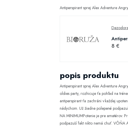
Antiperspirant sprej Alex Adventure Ang
Dezodoran
Antiper
8 €
popis produktu
Antiperspirant sprej Alex Adventure Angr
oldies party, rozhicuje ťa pohľad na trén
antiperspirant ťa zachráni v každej upotene
nádychom. Už žiadne polepené podpazuši
NA MINIMUMPotenie je pre amatérov. Pre
podpazuší fakt nikto nemá chuť. VÔŇA A