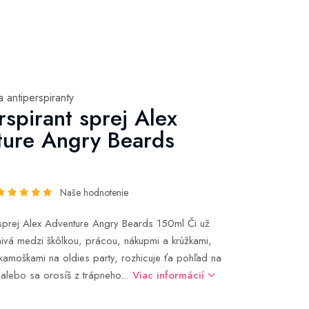
 antiperspiranty
rspirant sprej Alex
ure Angry Beards
Naše hodnotenie
 sprej Alex Adventure Angry Beards 150ml Či už
znivá medzi škôlkou, prácou, nákupmi a krúžkami,
 kamoškami na oldies party, rozhicuje ťa pohľad na
u alebo sa orosíš z trápneho...
Viac informácií