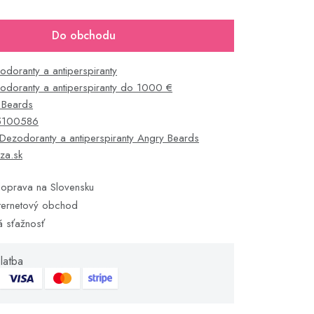
Do obchodu
odoranty a antiperspiranty
odoranty a antiperspiranty do 1000 €
 Beards
5100586
Dezodoranty a antiperspiranty Angry Beards
za.sk
oprava na Slovensku
ternetový obchod
á sťažnosť
latba