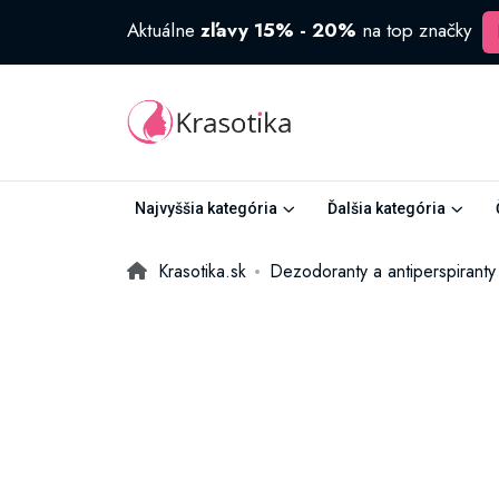
Aktuálne
zľavy 15% - 20%
na top značky
Najvyššia kategória
Ďalšia kategória
Krasotika.sk
Dezodoranty a antiperspiranty