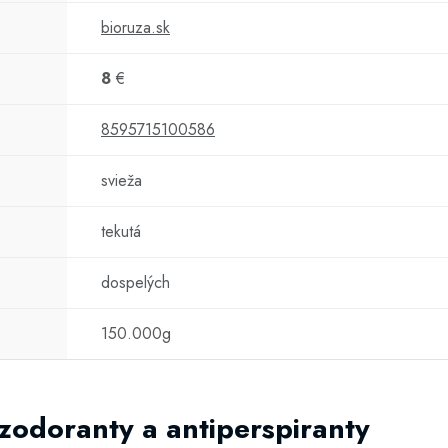
bioruza.sk
8
€
8595715100586
svieža
tekutá
dospelých
150.000g
ezodoranty a antiperspiranty