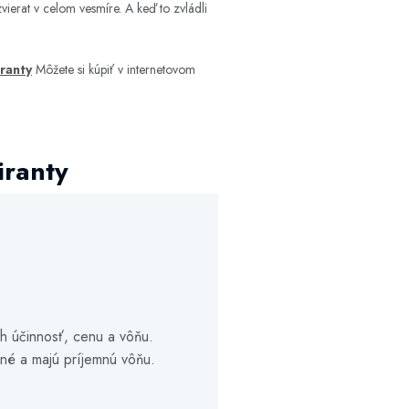
erat v celom vesmíre. A keď to zvládli
ranty
Môžete si kúpiť v internetovom
iranty
ch účinnosť, cenu a vôňu.
pné a majú príjemnú vôňu.