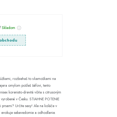
sť
Skladom
obchodu
rúžkami, rozbiehaš to s kamoškami na
rajera omylom pošleš šéfovi, tento
 Unisex korenisto-drevitá vôňa s citrusovým
rdo vyrobené v Česku. STIAHNE POTENIE
rsami? Určite sexy! Ale na koláče v
 evokuje sebavedomie a odhodlanie.