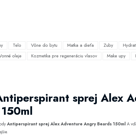
my
Telo
Vône do bytu
Matka a dieťa
Zuby
Hydrat
Vonné oleje
Kozmetika pre regeneráciu vlasov
Make upy
Antiperspirant sprej Alex 
 150ml
hody
Antiperspirant sprej Alex Adventure Angry Beards 150ml
A vďa
jšie.