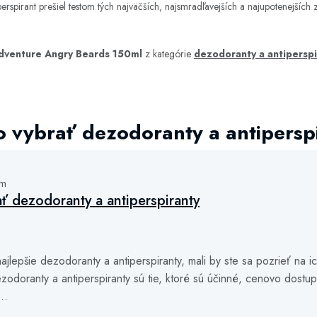
nt prešiel testom tých najväčších, najsmradľavejších a najupotenejších zvi
Adventure Angry Beards 150ml
z kategórie
dezodoranty a antiperspi
 vybrať dezodoranty a antipersp
ám
ť dezodoranty a antiperspiranty
ajlepšie dezodoranty a antiperspiranty, mali by ste sa pozrieť na i
zodoranty a antiperspiranty sú tie, ktoré sú účinné, cenovo dostu
..