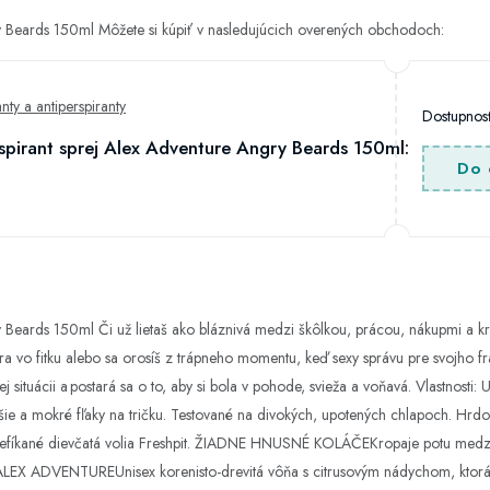
ry Beards 150ml Môžete si kúpiť v nasledujúcich overených obchodoch:
ty a antiperspiranty
Dostupno
spirant sprej Alex Adventure Angry Beards 150ml:
Do 
y Beards 150ml Či už lietaš ako bláznivá medzi škôlkou, prácou, nákupmi a k
era vo fitku alebo sa orosíš z trápneho momentu, keď sexy správu pre svojho f
j situácii a postará sa o to, aby si bola v pohode, svieža a voňavá. Vlastnosti:
e a mokré fľaky na tričku. Testované na divokých, upotených chlapoch. H
fíkané dievčatá volia Freshpit. ŽIADNE HNUSNÉ KOLÁČEKropaje potu medzi p
LEX ADVENTUREUnisex korenisto-drevitá vôňa s citrusovým nádychom, ktorá