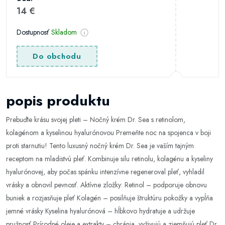
14 €
Dostupnosť
Skladom
Do obchodu
popis produktu
Prebuďte krásu svojej pleti – Nočný krém Dr. Sea s retinolom,
kolagénom a kyselinou hyalurónovou Premeňte noc na spojenca v boji
proti starnutiu! Tento luxusný nočný krém Dr. Sea je vaším tajným
receptom na mladistvú pleť. Kombinuje silu retinolu, kolagénu a kyseliny
hyalurónovej, aby počas spánku intenzívne regeneroval pleť, vyhladil
vrásky a obnovil pevnosť. Aktívne zložky: Retinol – podporuje obnovu
buniek a rozjasňuje pleť Kolagén – posilňuje štruktúru pokožky a vypĺňa
jemné vrásky Kyselina hyalurónová – hĺbkovo hydratuje a udržuje
pružnosť Prírodné oleje a extrakty – chránia, vyživujú a zjemňujú pleť Dr.