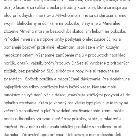
Sea je luxusná izraelská značka prírodnej kozmetiky, ktorá sa inšpiruje
silou prírodných minerálov z Mŕtveho mora. Tie sú už stáročia známe
svojimi blahodarnými účinkami na pokožku, vlasy a telo. Minerálne
zloženie Mŕtveho mora je bezpochyby skutočným liekom na pokožku.
Prírodné minerály a stopové prvky poskytujú omladzujúce účinky a
pomáhajú bojovať proti akné, ekzémom, psoriáze a iným kožným
nedokonalostiam. Významné zastúpenie majú v produktoch napríklad
horčík, draslík, vápnik, bróm.Produkty Dr.Sea sú vyrobené z prírodných
zložiek, bez parabénov, SLS, silikónov a ropy. Nie sú testované na
zvieratách. Spôsob použitia a odporúčané dávkovanie: Pre dosiahnutie
najlepších výsledkov používajte krém každý večer. Naneste malé
množstvo na vyčistenú tvár a dekolt ,vmasírujte krúživými pohybmi až do
úplného vstrebania. Krém je vhodný pre všetky typy pleti a je ideálny na
večernú starostlivosť o pleť.Pravidelné používanie tohto krému môže
podľa odborníkov výrazne zlepšiť stav pokožky, vrátiť jej mladosť a
sviežosť, čo z neho robí nenahraditeľný produkt v starostlivosti proti
starnutiu. Zdravotné upozornenia: Uchovávajte mimo dosahu detí.