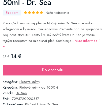
50ml - Dr. Sea
Skladom
Naše hodnotenie
Prebuďte krásu svojej pleti – Nočný krém Dr. Sea s retinolom,
kolagénom a kyselinou hyalurónovou Premeňte noc na spojenca v
boji proti starnutiu! Tento luxusný nočný krém Dr. Sea je vaším
tajným receptom na mladistvú pleť. Kombinuje...
Viac informácií
14 €
18 €
Do obchodu
Kategória:
Pleťové krémy
Kategória:
Pleťové krémy do 1000 €
Značka:
Dr. Sea
EAN:
7293720020387
Odporúčame:
Pleťové krémy Dr. Sea