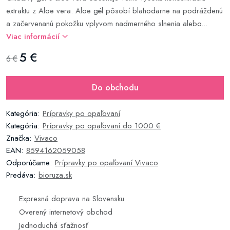
extraktu z Aloe vera. Aloe gél pôsobí blahodarne na podráždenú
a začervenanú pokožku vplyvom nadmerného slnenia alebo...
Viac informácií
5 €
6 €
Do obchodu
Kategória:
Prípravky po opaľovaní
Kategória:
Prípravky po opaľovaní do 1000 €
Značka:
Vivaco
EAN:
8594162059058
Odporúčame:
Prípravky po opaľovaní Vivaco
Predáva:
bioruza.sk
Expresná doprava na Slovensku
Overený internetový obchod
Jednoduchá sťažnosť