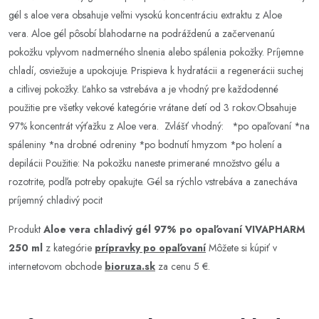
gél s aloe vera obsahuje veľmi vysokú koncentráciu extraktu z Aloe
vera. Aloe gél pôsobí blahodarne na podráždenú a začervenanú
pokožku vplyvom nadmerného slnenia alebo spálenia pokožky. Príjemne
chladí, osviežuje a upokojuje. Prispieva k hydratácii a regenerácii suchej
a citlivej pokožky. Ľahko sa vstrebáva a je vhodný pre každodenné
použitie pre všetky vekové kategórie vrátane detí od 3 rokov.Obsahuje
97% koncentrát výťažku z Aloe vera. Zvlášť vhodný: *po opaľovaní *na
spáleniny *na drobné odreniny *po bodnutí hmyzom *po holení a
depilácii Použitie: Na pokožku naneste primerané množstvo gélu a
rozotrite, podľa potreby opakujte. Gél sa rýchlo vstrebáva a zanecháva
príjemný chladivý pocit
Produkt
Aloe vera chladivý gél 97% po opaľovaní VIVAPHARM
250 ml
z kategórie
prípravky po opaľovaní
Môžete si kúpiť v
internetovom obchode
bioruza.sk
za cenu 5 €.