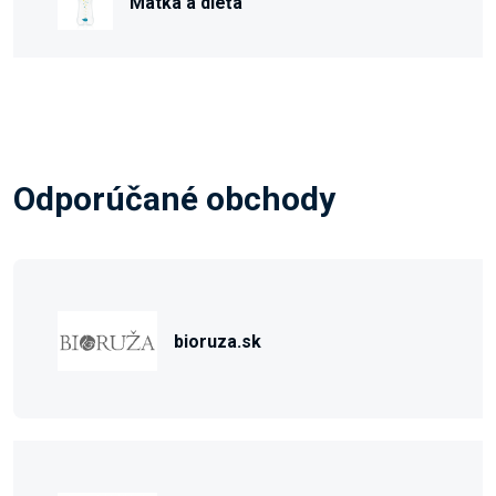
Matka a dieťa
Odporúčané obchody
bioruza.sk