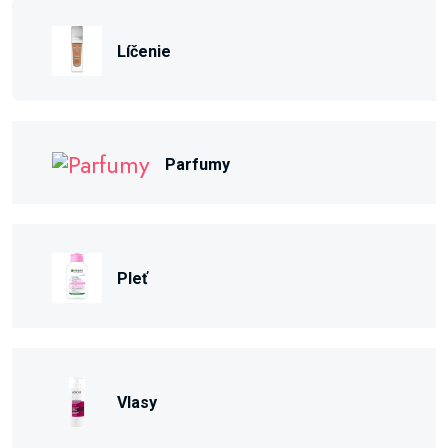
Líčenie
Parfumy
Pleť
Vlasy