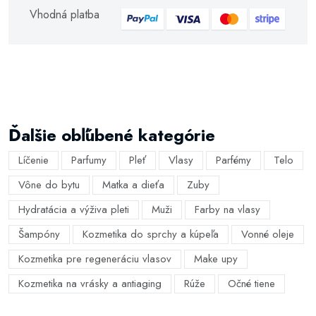
Vhodná platba
Ďalšie obľúbené kategórie
Líčenie
Parfumy
Pleť
Vlasy
Parfémy
Telo
Vône do bytu
Matka a dieťa
Zuby
Hydratácia a výživa pleti
Muži
Farby na vlasy
Šampóny
Kozmetika do sprchy a kúpeľa
Vonné oleje
Kozmetika pre regeneráciu vlasov
Make upy
Kozmetika na vrásky a antiaging
Rúže
Očné tiene