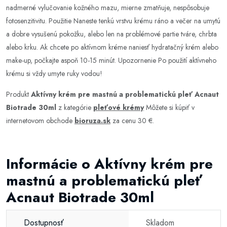
nadmerné vylučovanie kožného mazu, mierne zmatňuje, nespôsobuje
fotosenzitivitu. Použitie Naneste tenkú vrstvu krému ráno a večer na umytú
a dobre vysušenú pokožku, alebo len na problémové partie tváre, chrbta
alebo krku. Ak chcete po aktívnom kréme naniesť hydratačný krém alebo
make-up, počkajte aspoň 10-15 minút. Upozornenie Po použití aktívneho
krému si vždy umyte ruky vodou!
Produkt
Aktívny krém pre mastnú a problematickú pleť Acnaut
Biotrade 30ml
z kategórie
pleťové krémy
Môžete si kúpiť v
internetovom obchode
bioruza.sk
za cenu 30 €.
Informácie o Aktívny krém pre
mastnú a problematickú pleť
Acnaut Biotrade 30ml
Dostupnosť
Skladom