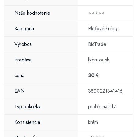
Naše hodnotenie
⭐⭐⭐⭐⭐
Kategória
Pleťové krémy
,
Výrobca
BioTrade
Predáva
bioruza.sk
cena
30
€
EAN
3800221841416
Typ pokožky
problematická
Konzistencia
krém