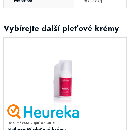
Hmotnosť
50.000g
Vybírejte další pleťové krémy
Už si môžete kúpiť od 30 €
Najlacnejší pleťové krémy