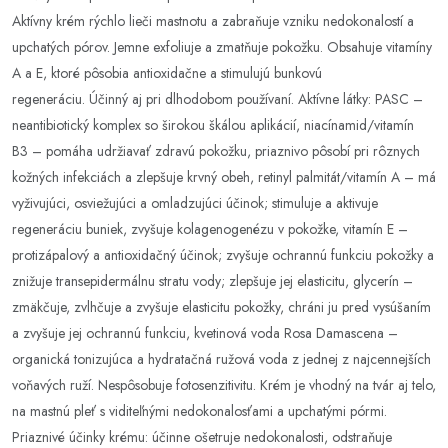
Aktívny krém rýchlo lieči mastnotu a zabraňuje vzniku nedokonalostí a
upchatých pórov. Jemne exfoliuje a zmatňuje pokožku. Obsahuje vitamíny
A a E, ktoré pôsobia antioxidačne a stimulujú bunkovú
regeneráciu. Účinný aj pri dlhodobom používaní. Aktívne látky: PASC –
neantibiotický komplex so širokou škálou aplikácií, niacínamid/vitamín
B3 – pomáha udržiavať zdravú pokožku, priaznivo pôsobí pri rôznych
kožných infekciách a zlepšuje krvný obeh, retinyl palmitát/vitamín A – má
vyživujúci, osviežujúci a omladzujúci účinok; stimuluje a aktivuje
regeneráciu buniek, zvyšuje kolagenogenézu v pokožke, vitamín E –
protizápalový a antioxidačný účinok; zvyšuje ochrannú funkciu pokožky a
znižuje transepidermálnu stratu vody; zlepšuje jej elasticitu, glycerín –
zmäkčuje, zvlhčuje a zvyšuje elasticitu pokožky, chráni ju pred vysúšaním
a zvyšuje jej ochrannú funkciu, kvetinová voda Rosa Damascena –
organická tonizujúca a hydratačná ružová voda z jednej z najcennejších
voňavých ruží. Nespôsobuje fotosenzitivitu. Krém je vhodný na tvár aj telo,
na mastnú pleť s viditeľnými nedokonalosťami a upchatými pórmi.
Priaznivé účinky krému: účinne ošetruje nedokonalosti, odstraňuje