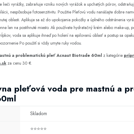
nne lieči vyrážky, zabraňuje vzniku nových vyrážok a upchatých pórov, odstraň
pilácii, nespôsobuje fotosenzitivitu. Použitie Pleťovú vodu nanášajte dobre
tej oblasti. Aplikuje sa až do upokojenia pokožky a úplného odstránenia vyráž
 len na postihnuté miesto. Ak používate hydratačný krém alebo make-up, po
hĺpkov, voda sa aplikuje ihneď po holení na epilovanú oblasť a postup sa opak
pozornenie Po použití si vždy umyte ruky vodou.
astnú a problematickú pleť Acnaut Biotrade 60ml
z kategórie
príp
.sk
za cenu 30 €.
vna pleťová voda pre mastnú a p
60ml
Skladom
⭐⭐⭐⭐⭐