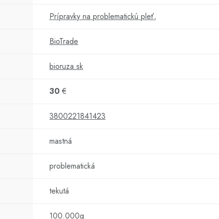
Prípravky na problematickú pleť
,
BioTrade
bioruza.sk
30
€
3800221841423
mastná
problematická
tekutá
100.000g