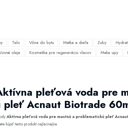
my
Telo
Vône do bytu
Matka a dieťa
Zuby
Hydrat
Vonné oleje
Kozmetika pre regeneráciu vlasov
Make upy
Aktívna pleťová voda pre 
 pleť Acnaut Biotrade 60
hody
Aktívna pleťová voda pre mastnú a problematickú pleť Acnau
te kúpiť tento produkt najlacnejšie.