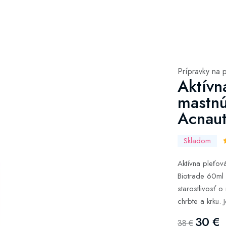
Prípravky na 
Aktívn
mastnú
Acnaut
Skladom
Aktívna pleťov
Biotrade 60ml 
starostlivosť o
chrbte a krku. 
30 €
38 €