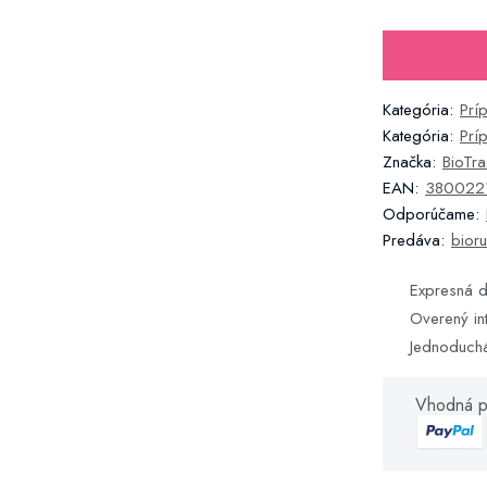
Kategória:
Prí
Kategória:
Prí
Značka:
BioTr
EAN:
380022
Odporúčame:
Predáva:
bioru
Expresná d
Overený in
Jednoduch
Vhodná p