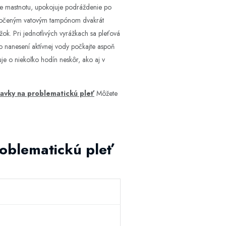
uje mastnotu, upokojuje podráždenie po
 namočeným vatovým tampónom dvakrát
ok. Pri jednotlivých vyrážkach sa pleťová
 nanesení aktívnej vody počkajte aspoň
uje o niekoľko hodín neskôr, ako aj v
ravky na problematickú pleť
Môžete
roblematickú pleť