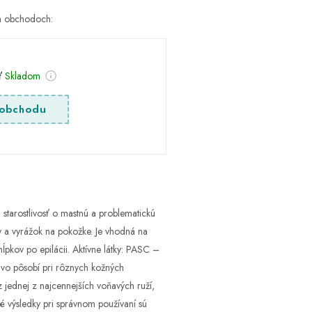
ch obchodoch:
sť
Skladom
obchodu
starostlivosť o mastnú a problematickú
ov a vyrážok na pokožke. Je vhodná na
ĺpkov po epilácii. Aktívne látky: PASC –
ivo pôsobí pri rôznych kožných
jednej z najcennejších voňavých ruží,
vé výsledky pri správnom používaní sú