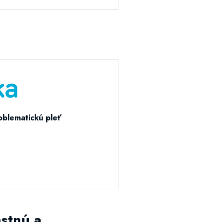
oblematickú pleť
stnú a