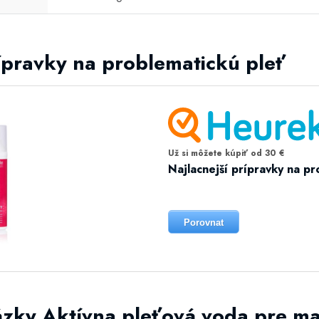
rípravky na problematickú pleť
Už si môžete kúpiť od 30 €
Najlacnejší prípravky na pr
Porovnat
ázky Aktívna pleťová voda pre ma