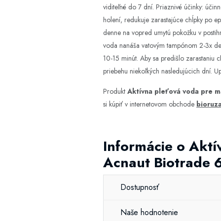
viditeľné do 7 dní. Priaznivé účinky: úči
holení, redukuje zarastajúce chĺpky po e
denne na vopred umytú pokožku v postihnu
voda nanáša vatovým tampónom 2-3x denne
10-15 minút. Aby sa predišlo zarastaniu c
priebehu niekoľkých nasledujúcich dní. U
Produkt
Aktívna pleťová voda pre m
si kúpiť v internetovom obchode
bioruza
Informácie o Aktí
Acnaut Biotrade 
Dostupnosť
Naše hodnotenie