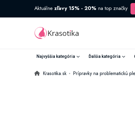
Aktuálne
zľavy 15% - 20%
na top značky
Najvyššia kategória
Ďalšia kategória
Krasotika.sk
Prípravky na problematickú pl