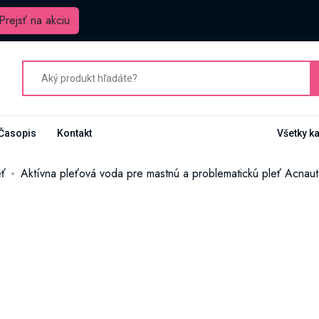
Prejsť na akciu
Časopis
Kontakt
Všetky k
eť
Aktívna pleťová voda pre mastnú a problematickú pleť Acnau