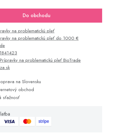
Do obchodu
pravky na problematickú pleť
pravky na problematickú pleť do 1000 €
ade
1841423
Prípravky na problematickú pleť BioTrade
za.sk
oprava na Slovensku
ternetový obchod
á sťažnosť
latba