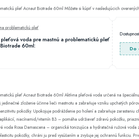
ematickú pleť Acnaut Biotrade 60ml Môžete si kúpiť v nasledujúcich overený
 na problematickú pleť
Dostupno
 pleťová voda pre mastnú a problematickú pleť
Biotrade 60ml:
Do 
matickú pleť Acnaut Biotrade 60ml Aktívna pleťová voda určená na špeciálnu 
 Jej jedinečné zloženie účinne lieči mastnotu a zabraňuje vzniku upchatých pór
enzitivitu pokožky. Upokojuje podráždenie po holení a zabraňuje zarastaniu ch
 aplikácií, niacínamid/vitamín B3 – pomáha udržiavať zdravú pokožku, priazn
nová voda Rosa Damascena – organická tonizujúca a hydratačná ružová voda z 
lasticitu pokožky, chráni ju pred vysúšaním a zvyšuje jej ochrannú funkciu. Pr