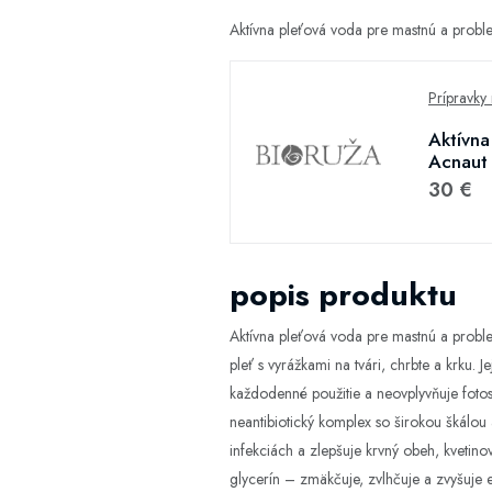
Aktívna pleťová voda pre mastnú a probl
Prípravky
Aktívna
Acnaut 
30 €
popis produktu
Aktívna pleťová voda pre mastnú a proble
pleť s vyrážkami na tvári, chrbte a krku.
každodenné použitie a neovplyvňuje fotos
neantibiotický komplex so širokou škálou
infekciách a zlepšuje krvný obeh, kveti
glycerín – zmäkčuje, zvlhčuje a zvyšuje e