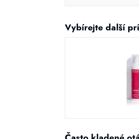
Vybírejte další p
Často kladené ot