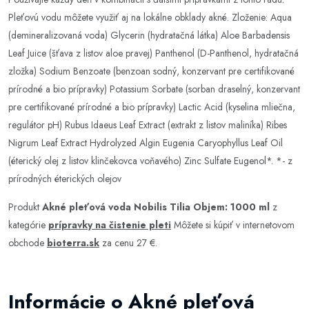
Pleťovú vodu môžete využiť aj na lokálne obklady akné. Zloženie: Aqua
(demineralizovaná voda) Glycerin (hydratačná látka) Aloe Barbadensis
Leaf Juice (šťava z listov aloe pravej) Panthenol (D-Panthenol, hydratačná
zložka) Sodium Benzoate (benzoan sodný, konzervant pre certifikované
prírodné a bio prípravky) Potassium Sorbate (sorban draselný, konzervant
pre certifikované prírodné a bio prípravky) Lactic Acid (kyselina mliečna,
regulátor pH) Rubus Idaeus Leaf Extract (extrakt z listov maliníka) Ribes
Nigrum Leaf Extract Hydrolyzed Algin Eugenia Caryophyllus Leaf Oil
(éterický olej z listov klinčekovca voňavého) Zinc Sulfate Eugenol*. *- z
prírodných éterických olejov
Produkt
Akné pleťová voda Nobilis Tilia Objem: 1000 ml
z
kategórie
prípravky na čistenie pleti
Môžete si kúpiť v internetovom
obchode
bioterra.sk
za cenu 27 €.
Informácie o Akné pleťová