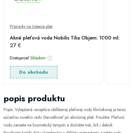
Prípravky na čistenie pleti
Akné pleťová voda Nobilis Tilia Objem: 1000 ml:
27 €
Dostupnosť
Skladom
Do obchodu
popis produktu
Popis: Vylepšená receptúra obľúbenej pleťovej vody klinčekovej je teraz
súčasťou nového radu Starostlivosť pri aknóznej pleti. Použitie: Pleťovú
vodu naneste na kozmetický tampón a dočistite tvár, krk i dekolt.
Používajte každý deň v kombinácii s ďalšími prípravkami z tohto radu.