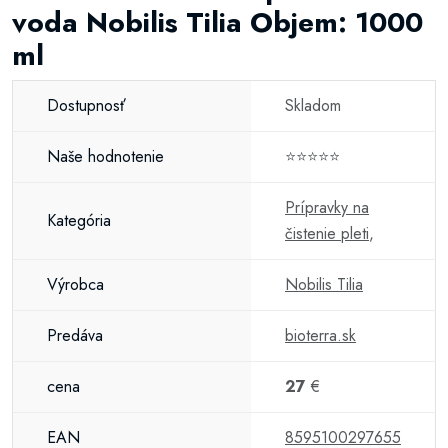
voda Nobilis Tilia Objem: 1000
ml
Dostupnosť
Skladom
Naše hodnotenie
⭐⭐⭐⭐⭐
Prípravky na
Kategória
čistenie pleti
,
Výrobca
Nobilis Tilia
Predáva
bioterra.sk
cena
27
€
EAN
8595100297655